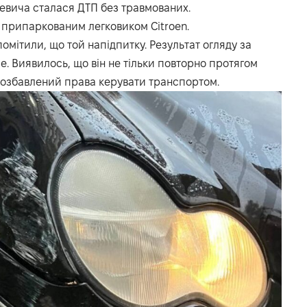
евича сталася ДТП без травмованих.
з припаркованим легковиком Citroen.
мітили, що той напідпитку. Результат огляду за
. Виявилось, що він не тільки повторно протягом
 позбавлений права керувати транспортом.