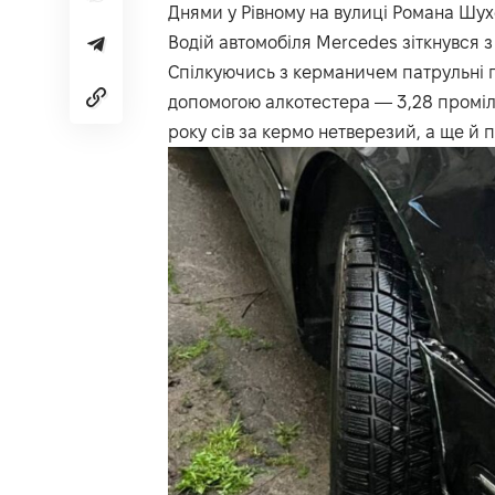
Днями у Рівному на вулиці Романа Шух
Водій автомобіля Mercedes зіткнувся 
Спілкуючись з керманичем патрульні по
допомогою алкотестера — 3,28 проміле
року сів за кермо нетверезий, а ще й