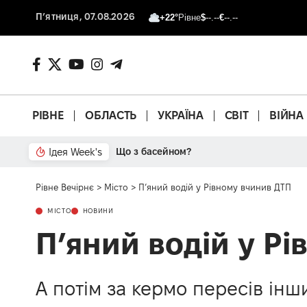
П’ятниця, 07.08.2026
+22°
Рівне
$
--.--
€
--.--
РІВНЕ
ОБЛАСТЬ
УКРАЇНА
СВІТ
ВІЙНА
Ідея Week's
Від паркану до картонки
Рівне Вечірнє
>
Місто
>
П’яний водій у Рівному вчинив ДТП
МІСТО
НОВИНИ
П’яний водій у Р
А потім за кермо пересів інш