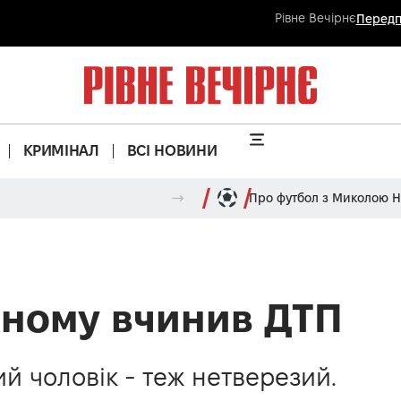
Рівне Вечірнє
Передп
КРИМІНАЛ
ВСІ НОВИНИ
Про футбол з Миколою 
івному вчинив ДТП
ий чоловік - теж нетверезий.