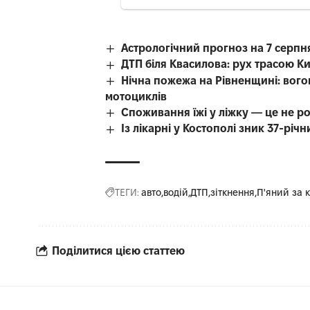
Астрологічний прогноз на 7 серпн
ДТП біля Квасилова: рух трасою К
Нічна пожежа на Рівненщині: вого
мотоциклів
Споживання їжі у ліжку — це не р
Із лікарні у Костополі зник 37-рі
ТЕГИ:
авто
водій
ДТП
зіткнення
П'яний за 
Поділитися цією статтею