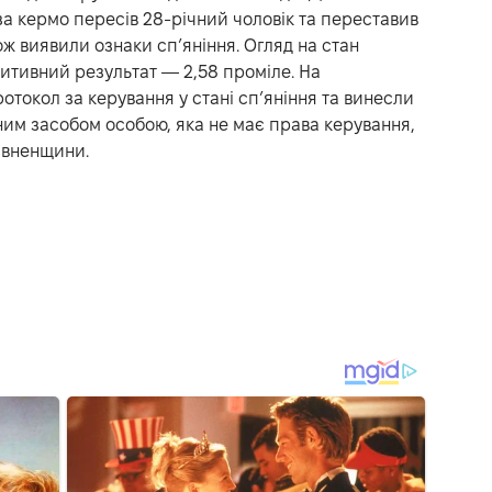
за кермо пересів 28-річний чоловік та переставив
кож виявили ознаки спʼяніння. Огляд на стан
зитивний результат — 2,58 проміле. На
отокол за керування у стані спʼяніння та винесли
им засобом особою, яка не має права керування,
Рівненщини.