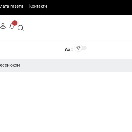
лата газети
Контакти
9
Аа
Несенюком