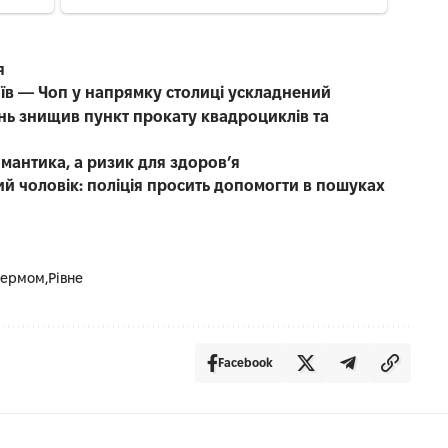
я
иїв — Чоп у напрямку столиці ускладнений
нь знищив пункт прокату квадроциклів та
омантика, а ризик для здоров’я
чний чоловік: поліція просить допомогти в пошуках
кермом
Рівне
Facebook