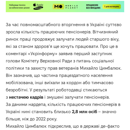
За час повномасштабного вторгнення в Україні суттєво
зросла кількість працюючих пенсіонерів. Вітчизняний
ринок праці продовжує залучати людей старшого віку,
які за станом здоров’я ще хочуть працювати. Про це в
коментарі «Укрінформу»
заявив
перший заступник
голови Комітету Верховної Ради з питань соціальної
політики та захисту прав ветеранів Михайло Цимбалюк.
Він зазначив, що частина працездатного населення
мобілізована, інші виїхали за кордон або тимчасово
безробітні. У результаті роботодавці стикаються
з
нестачею кадрів
і змушені залучати пенсіонерів.
За даними нардепа,
кількість працюючих пенсіонерів в
Україні нині становить близько
2,8 млн осіб
– значно
більше, ніж до 2022 року.
Михайло Цимбалюк підкреслив, що в державі де-факто