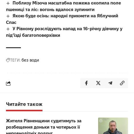
Поблизу Мізоча масштабна пожежа охопила поле
пшениці та ліс: вогонь вдалося зупинити
Якою буде осінь: народні прикмети на Яблучний
Спас
У Рівному розслідують напад на 16-річну дівчину у
під’їзді багатоповерхівки
ТЕГИ:
без води
Читайте також
Жителя Рівненщини судитимуть за
розбещення доньки та чотирьох її
неповнолітніх подруг