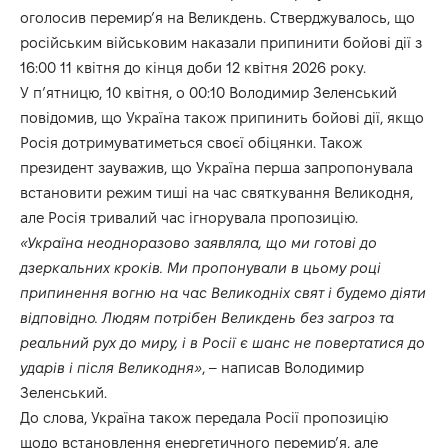
оголосив перемирʼя на Великдень. Стверджувалось, що
російським військовим наказали припинити бойові дії з
16:00 11 квітня до кінця доби 12 квітня 2026 року.
У пʼятницю, 10 квітня, о 00:10 Володимир Зеленський
повідомив, що Україна також припинить бойові дії, якщо
Росія дотримуватиметься своєї обіцянки. Також
президент зауважив, що Україна перша запропонувала
встановити режим тиші на час святкування Великодня,
але Росія тривалий час ігнорувала пропозицію.
«Україна неодноразово заявляла, що ми готові до
дзеркальних кроків. Ми пропонували в цьому році
припинення вогню на час Великодніх свят і будемо діяти
відповідно. Людям потрібен Великдень без загроз та
реальний рух до миру, і в Росії є шанс не повертатися до
ударів і після Великодня»
, – написав Володимир
Зеленський.
До слова, Україна також
передала
Росії пропозицію
щодо встановлення енергетичного перемирʼя, але