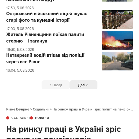
17:30, 5.08.2026
Острозький військовий ліцей шукає
старі фото та кумедні історії
17:00, 5.08.2026
Житель Рівненщини поїхав палити
стерню – і загинув
16:30, 5.08.2026
Нетверезий водій втікав від поліції
через все Рівне
16:04, 5.08.2026
Назад
Далі
Рівне Вечірнє
>
Соціальні
>
На ринку праці в Україні зріс попит на пенсіонерів
СОЦІАЛЬНІ
НОВИНИ
На ринку праці в Україні зріс