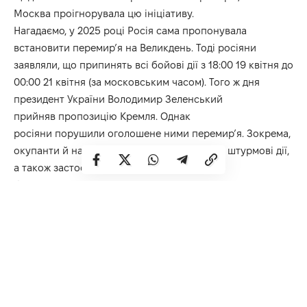
Москва проігнорувала цю ініціативу.
Нагадаємо, у 2025 році Росія сама пропонувала
встановити перемирʼя на Великдень. Тоді росіяни
заявляли, що припинять всі бойові дії з 18:00 19 квітня до
00:00 21 квітня (за московським часом). Того ж дня
президент України Володимир Зеленський
прийняв
пропозицію Кремля. Однак
росіяни
порушили
оголошене ними перемирʼя. Зокрема,
окупанти й надалі намагалися здійснювати штурмові дії,
а також застосовували артилерію та ударні
безпілотники.