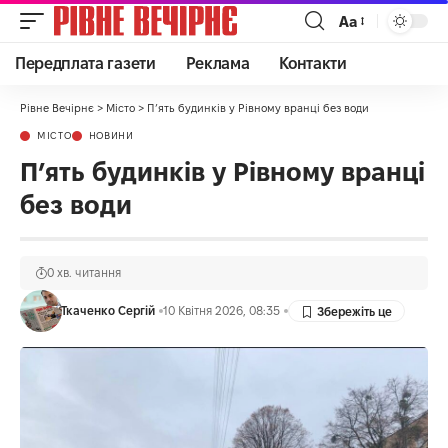
Аа
Передплата газети
Реклама
Контакти
Рівне Вечірнє
>
Місто
>
П’ять будинків у Рівному вранці без води
МІСТО
НОВИНИ
П’ять будинків у Рівному вранці
без води
0 хв. читання
Ткаченко Сергій
10 Квітня 2026, 08:35