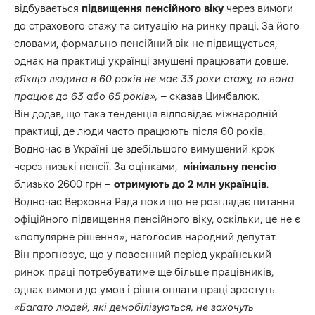
відбувається
підвищення пенсійного віку
через вимоги
до страхового стажу та ситуацію на ринку праці. За його
словами, формально пенсійний вік не підвищується,
однак на практиці українці змушені працювати довше.
«Якщо людина в 60 років не має 33 роки стажу, то вона
працює до 63 або 65 років»,
– сказав Цимбалюк.
Він додав, що така тенденція відповідає міжнародній
практиці, де люди часто працюють після 60 років.
Водночас в Україні це здебільшого вимушений крок
через низькі пенсії. За оцінками,
мінімальну пенсію
–
близько 2600 грн –
отримують до 2 млн українців
.
Водночас Верховна Рада поки що не розглядає питання
офіційного підвищення пенсійного віку, оскільки, це не є
«популярне рішення», наголосив народний депутат.
Він прогнозує, що у повоєнний період український
ринок праці потребуватиме ще більше працівників,
однак вимоги до умов і рівня оплати праці зростуть.
«Багато людей, які демобілізуються, не захочуть