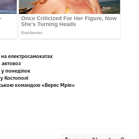
ю на електросамокатах
 автовоз
 у понеділок
 у Костополі
енською командою «Верес Мрія»