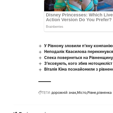
У Рівному зловили п’яну компані
Неподалік Квасилова перекинувся
Спека повернеться на Рівненщину
З’ясовують, кого збив мотоцикліст
Віталія Кіма познайомили з рівн
ТЕГИ:
дорожній знак
Місто
Рівне
рівнянка