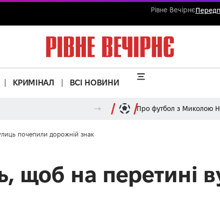
Рівне Вечірнє
Передп
КРИМІНАЛ
ВСІ НОВИНИ
Про футбол з Миколою 
вулиць почепили дорожній знак
ь, щоб на перетині 