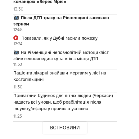
командою «Верес Мрія»
13:30
Після ДТП трасу на Рівненщині засипало
зерном
12:58
Показали, як у Дубні гасили пожежу
12:24
На Рівненщині неповнолітній мотоцикліст
збив велосипедистку та втік з місця ДТП
11:50
Пацієнта лікарні знайшли мертвим у лісі на
Костопільщині
11:30
Приватний будинок для літніх людей (Черкаси)
надасть всі умови, щоб реабілітація після
інсульту/інфаркту пройшла успішно
11:23
ВСІ НОВИНИ