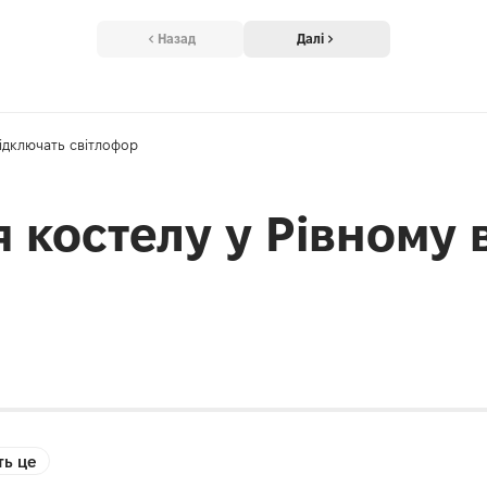
Назад
Далі
відключать світлофор
я костелу у Рівному