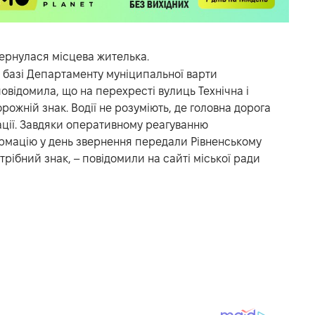
вернулася місцева жителька.
а базі Департаменту муніципальної варти
повідомила, що на перехресті вулиць Технічна і
рожній знак. Водії не розуміють, де головна дорога
ації. Завдяки оперативному реагуванню
формацію у день звернення передали Рівненському
трібний знак, – повідомили на сайті міської ради