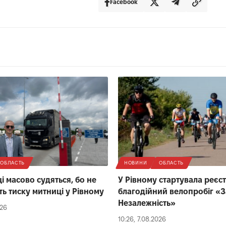
Facebook
ОБЛАСТЬ
НОВИНИ
ОБЛАСТЬ
і масово судяться, бо не
У Рівному стартувала реєст
ь тиску митниці у Рівному
благодійний велопробіг «З
Незалежність»
026
10:26, 7.08.2026