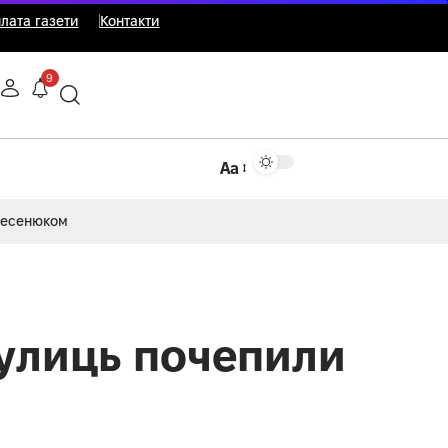
лата газети
Контакти
9
Аа
Несенюком
вулиць почепили