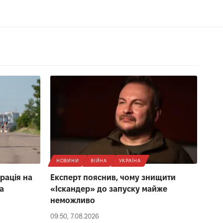
НОВИНИ
ВІЙНА
УКРАЇНА
рація на
Експерт пояснив, чому знищити
а
«Іскандер» до запуску майже
неможливо
09:50, 7.08.2026