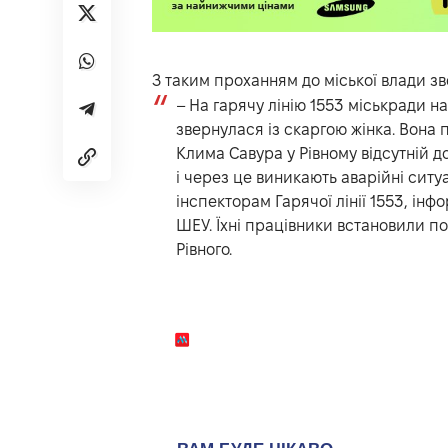
З таким проханням до міської влади з
– На гарячу лінію 1553 міськради н
звернулася із скаргою жінка. Вона 
Клима Савура у Рівному відсутній до
і через це виникають аварійні ситу
інспекторам Гарячої лінії 1553, ін
ШЕУ. Їхні працівники встановили по
Рівного.