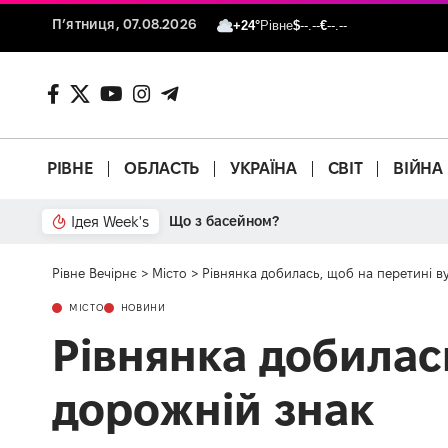
П’ятниця, 07.08.2026
+24°
Рівне
$
--.--
€
--.--
РІВНЕ
ОБЛАСТЬ
УКРАЇНА
СВІТ
ВІЙНА
Ідея Week's
Що з басейном?
Рівне Вечірнє
>
Місто
>
Рівнянка добилась, щоб на перетині 
МІСТО
НОВИНИ
Рівнянка добилас
дорожній знак