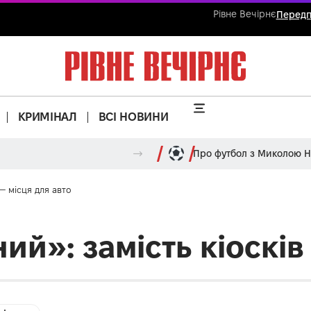
Рівне Вечірнє
Передп
КРИМІНАЛ
ВСІ НОВИНИ
Про футбол з Миколою 
— місця для авто
й»: замість кіосків