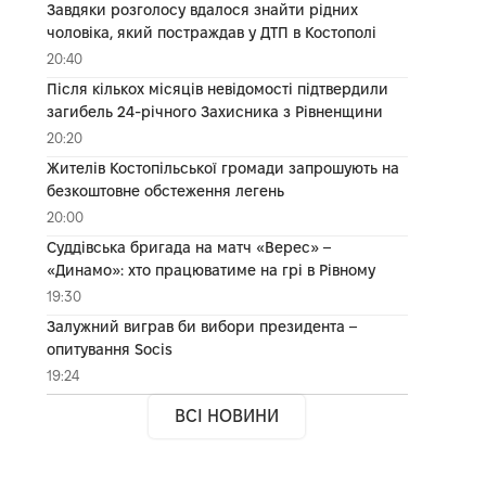
Завдяки розголосу вдалося знайти рідних
чоловіка, який постраждав у ДТП в Костополі
20:40
Після кількох місяців невідомості підтвердили
загибель 24-річного Захисника з Рівненщини
20:20
Жителів Костопільської громади запрошують на
безкоштовне обстеження легень
20:00
Суддівська бригада на матч «Верес» –
«Динамо»: хто працюватиме на грі в Рівному
19:30
Залужний виграв би вибори президента –
опитування Socis
19:24
ВСІ НОВИНИ