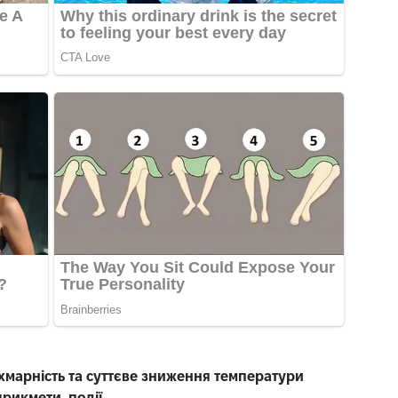
 хмарність та суттєве зниження температури
прикмети, події