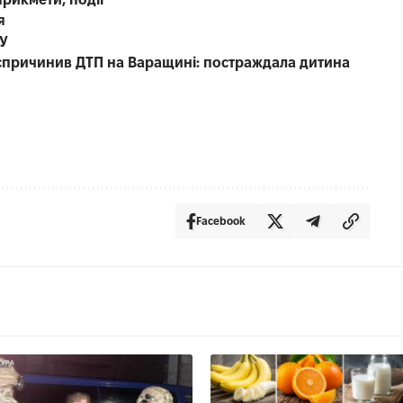
я
СУ
е спричинив ДТП на Варащині: постраждала дитина
Facebook