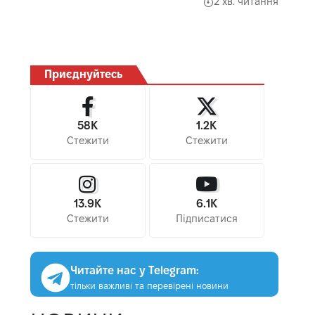
2 хв. читання
Приєднуйтесь
58K
1.2K
Стежити
Стежити
13.9K
6.1K
Стежити
Підписатися
Читайте нас у Telegram:
тільки важливі та перевірені новини