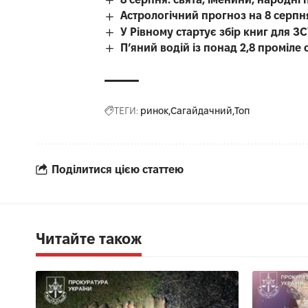
Астрологічний прогноз на 8 серпн
У Рівному стартує збір книг для З
П’яний водій із понад 2,8 проміл
ТЕГИ:
ринок
Сагайдачний
Топ
Поділитися цією статтею
Читайте також