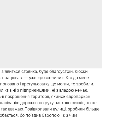
 з’явиться стоянка, буде благоустрій. Кіоски
их працював, — уже «розселили». Хто до мене
оновано і врегульовано, що могли, то зробили.
іктів ні з підприємцями, ні з владою немає.
ні покращення території, якийсь європаркан
ганізацію дорожнього руху навколо ринків, то це
ам так вважаю. Повідкривали вулиці, зробили більше
обається, бо поїздив Європою і є з чим