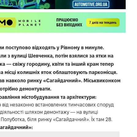
и поступово відходять у Рівному в минуле.
ли з вулиці Шевченка, потім взялися за ятки на
ка — свіжу городину, квіти та інший крам тепер
на місці колишніх яток облаштовують паркомісця.
гував навколо ринку «Сагайдачний». Міськвиконком
потрібно демонтувати.
равління містобудування та архітектури:
 від незаконно встановлених тимчасових споруд
діяльності шляхом демонтажу — на вулиці
Полуботка, біля ринку «Сагайдачний». Їх там 28.
Сагайдачний»: