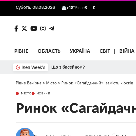
Субота, 08.08.2026
+18°
Рівне
$
--.--
€
--.--
РІВНЕ
ОБЛАСТЬ
УКРАЇНА
СВІТ
ВІЙНА
Ідея Week's
Від паркану до картонки
Рівне Вечірнє
>
Місто
>
Ринок «Сагайдачний»: замість кіосків 
МІСТО
НОВИНИ
Ринок «Сагайдачни