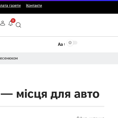
лата газети
Контакти
9
Аа
Несенюком
 — місця для авто