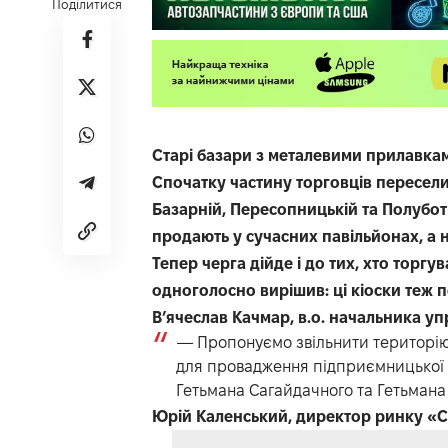
Поділитися
Старі базари з металевими прилавкам
Спочатку частину торговців пересели
Базарній, Пересопницькій та Полубот
продають у сучасних павільйонах, а 
Тепер черга дійде і до тих, хто тор
одноголосно вирішив: ці кіоски теж 
В’ячеслав Качмар, в.о. начальника уп
— Пропонуємо звільнити територію
для провадження підприємницької 
Гетьмана Сагайдачного та Гетьмана 
Юрій Каленський, директор ринку «