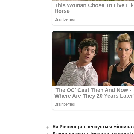
На Рівненщині очікується мінлива
8 серпня: свята, іменини, народні 