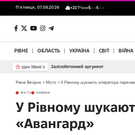
П’ятниця, 07.08.2026
+21°
Рівне
$
--.--
€
--.--
РІВНЕ
ОБЛАСТЬ
УКРАЇНА
СВІТ
ВІЙНА
Ідея Week's
Залізобетонний аргумент
Рівне Вечірнє
>
Місто
>
У Рівному шукають оператора парковк
МІСТО
НОВИНИ
У Рівному шукают
«Авангард»