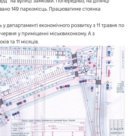
ард” на вулиці Замковій. Попередньо, на ділянці
овано 149 паркомісць. Працюватиме стоянка
 у департаменті економічного розвитку з 11 травня по
 червня у приміщенні міськвиконкому. А з
ів та 11 місяців.