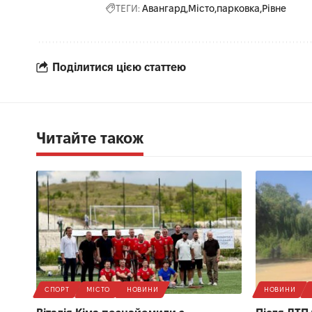
ТЕГИ:
Авангард
Місто
парковка
Рівне
Поділитися цією статтею
Читайте також
СПОРТ
МІСТО
НОВИНИ
НОВИНИ