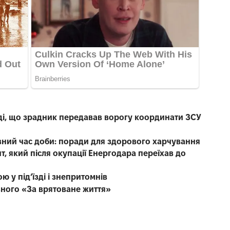
уді, що зрадник передавав ворогу координати ЗСУ
вний час доби: поради для здорового харчування
, який після окупації Енергодара переїхав до
ю у під’їзді і знепритомнів
вного «За врятоване життя»