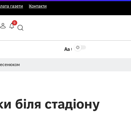
лата газети
Контакти
9
Аа
Несенюком
и біля стадіону