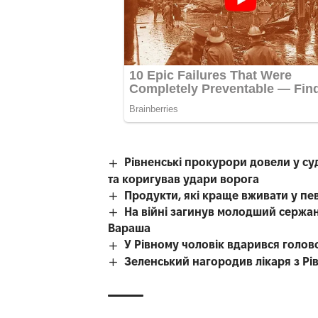
Рівненські прокурори довели у с
та коригував удари ворога
Продукти, які краще вживати у пе
На війні загинув молодший сержант
Вараша
У Рівному чоловік вдарився голово
Зеленський нагородив лікаря з Рі