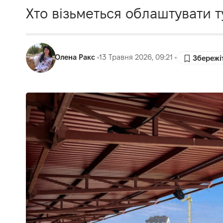
Хто візьметься облаштувати т
Олена Ракс
13 Травня 2026, 09:21