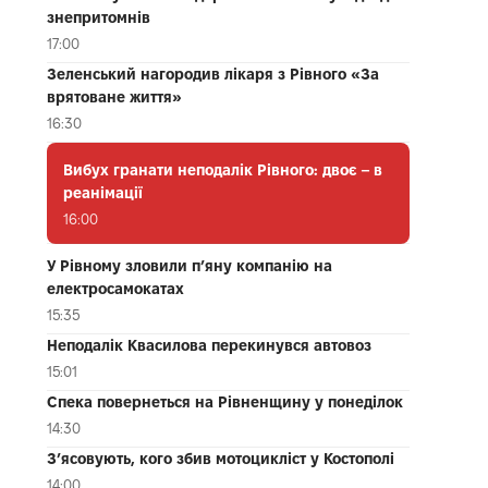
знепритомнів
17:00
Зеленський нагородив лікаря з Рівного «За
врятоване життя»
16:30
Вибух гранати неподалік Рівного: двоє – в
реанімації
16:00
У Рівному зловили п’яну компанію на
електросамокатах
15:35
Неподалік Квасилова перекинувся автовоз
15:01
Спека повернеться на Рівненщину у понеділок
14:30
З’ясовують, кого збив мотоцикліст у Костополі
14:00