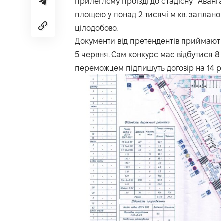
прилеглому проїзді до стадіону “Аванг
площею у понад 2 тисячі м кв. заплан
цілодобово.
Документи від претендентів приймають
5 червня. Сам конкурс має відбутися 8
переможцем підпишуть договір на 14 рок