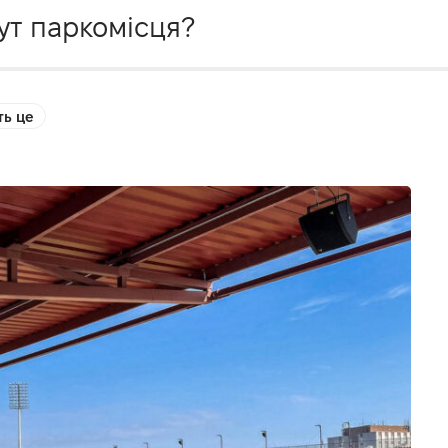
ут паркомісця?