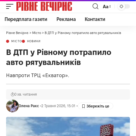
Аа
Передплата газети
Реклама
Контакти
Рівне Вечірнє
>
Місто
>
В ДТП у Рівному потрапило авто рятувальників
МІСТО
НОВИНИ
В ДТП у Рівному потрапило
авто рятувальників
Навпроти ТРЦ «Екватор».
0 хв. читання
Олена Ракс
2 Травня 2026, 15:01