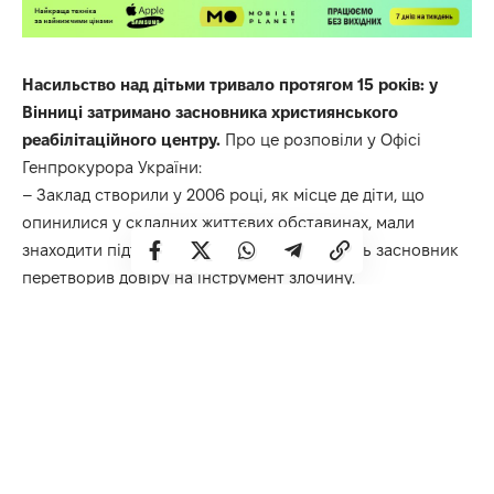
Насильство над дітьми тривало протягом 15 років: у
Вінниці затримано засновника християнського
реабілітаційного центру.
Про це розповіли у Офісі
Генпрокурора України:
– Заклад створили у 2006 році, як місце де діти, що
опинилися у складних життєвих обставинах, мали
знаходити підтримку та допомогу. Натомість засновник
перетворив довіру на інструмент злочину.
З кожної групи, яка систематично збиралась на базі
закладу і налічувала від 25 до 50 дітей, чоловік обирав
жертв серед дівчат. Далі використовував довіру до нього
як до вихователя, навмисно залишався з дитиною
наодинці та вчиняв насильницькі дії.
Місцем злочинів ставав практично кожен куточок
центру: кабінет, кімнати, котельня, туалет і навіть