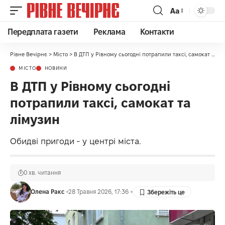
Аа
Передплата газети
Реклама
Контакти
Рівне Вечірнє
>
Місто
>
В ДТП у Рівному сьогодні потрапили таксі, самокат та лімузин
МІСТО
НОВИНИ
В ДТП у Рівному сьогодні
потрапили таксі, самокат та
лімузин
Обидві пригоди - у центрі міста.
0 хв. читання
Олена Ракс
28 Травня 2026, 17:36