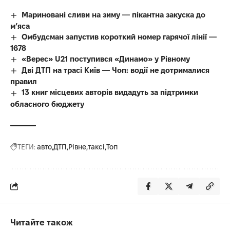
Мариновані сливи на зиму — пікантна закуска до
м’яса
Омбудсман запустив короткий номер гарячої лінії —
1678
«Верес» U21 поступився «Динамо» у Рівному
Дві ДТП на трасі Київ — Чоп: водії не дотрималися
правил
13 книг місцевих авторів видадуть за підтримки
обласного бюджету
ТЕГИ:
авто
ДТП
Рівне
таксі
Топ
Читайте також