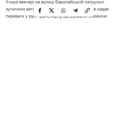
Учора ввечері на вулиці Європейській патрульні
зупинили автомобіль Renault, водій якого не надав
переваги у русі транспорту, що рухався головною
дорогою.
– Під час спілкування із 39-річним керманичем
інспектори помітили у нього ознаки алкогольного
сп’яніння та запропонували пройти огляд на визначення
стану сп’яніння на місці зупинки, на що він погодився.
Результат огляду — 2,90 проміле, що у 14 разів
перевищує допустиму норму, – кажуть у патрульній
поліції Рівненщини.
На водія склали протоколи, а авто евакуювали на
арештмайданчик.