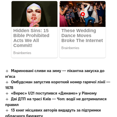
Мариновані сливи на зиму — пікантна закуска до
м’яса
Омбудсман запустив короткий номер гарячої лінії —
1678
«Верес» U21 поступився «Динамо» у Рівному
Дві ДТП на трасі Київ — Чоп: водії не дотрималися
правил
13 книг місцевих авторів видадуть за підтримки
обласного бюджету