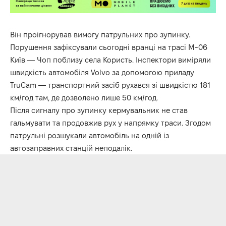
Він проігнорував вимогу патрульних про зупинку.
Порушення зафіксували сьогодні вранці на трасі М-06
Київ — Чоп поблизу села Користь. Інспектори виміряли
швидкість автомобіля Volvo за допомогою приладу
TruCam — транспортний засіб рухався зі швидкістю 181
км/год там, де дозволено лише 50 км/год.
Після сигналу про зупинку кермувальник не став
гальмувати та продовжив рух у напрямку траси. Згодом
патрульні розшукали автомобіль на одній із
автозаправних станцій неподалік.