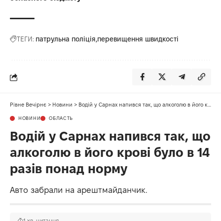
ТЕГИ:
патрульна поліція
перевищення швидкості
Рівне Вечірнє
>
Новини
>
Водій у Сарнах напився так, що алкоголю в його крові було в 14 разів понад норму
НОВИНИ
ОБЛАСТЬ
Водій у Сарнах напився так, що
алкоголю в його крові було в 14
разів понад норму
Авто забрали на арештмайданчик.
1 хв. читання