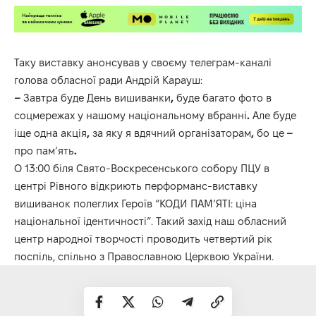
Таку виставку анонсував у своєму телеграм-каналі
голова обласної ради Андрій Карауш:
–
Завтра буде День вишиванки
,
буде багато фото в
соцмережах у нашому національному вбранні
.
Але буде
іще одна акція
,
за яку я вдячний організаторам
,
бо це
–
про пам’ять
.
О 13:00 біля Свято-Воскресенського собору ПЦУ в
центрі Рівного відкриють перформанс-виставку
вишиванок полеглих Героїв “КОДИ ПАМ’ЯТІ: ціна
національної ідентичності”. Такий захід наш обласний
центр народної творчості проводить четвертий рік
поспіль, спільно з Православною Церквою України.