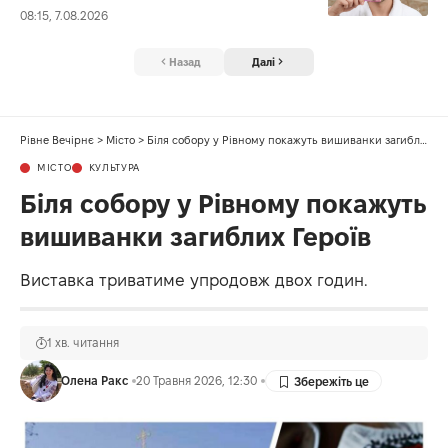
08:15, 7.08.2026
Назад
Далі
Рівне Вечірнє
>
Місто
>
Біля собору у Рівному покажуть вишиванки загиблих Героїв
МІСТО
КУЛЬТУРА
Біля собору у Рівному покажуть
вишиванки загиблих Героїв
Виставка триватиме упродовж двох годин.
1 хв. читання
Олена Ракс
20 Травня 2026, 12:30