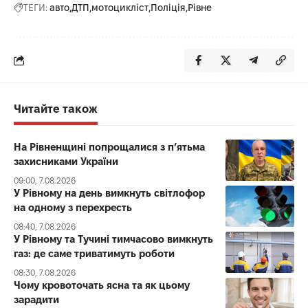
ТЕГИ:
авто
ДТП
мотоцикліст
Поліція
Рівне
Читайте також
На Рівненщині попрощалися з п’ятьма
захисниками України
09:00, 7.08.2026
У Рівному на день вимкнуть світлофор
на одному з перехресть
08:40, 7.08.2026
У Рівному та Тучині тимчасово вимкнуть
газ: де саме триватимуть роботи
08:30, 7.08.2026
Чому кровоточать ясна та як цьому
зарадити