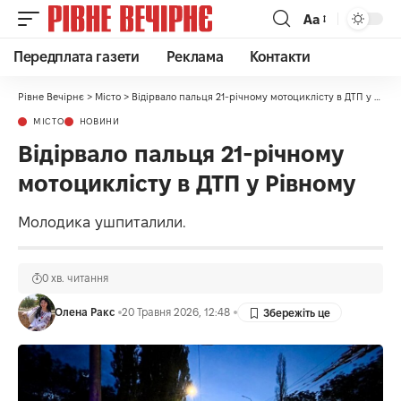
Аа
Передплата газети
Реклама
Контакти
Рівне Вечірнє
>
Місто
>
Відірвало пальця 21-річному мотоциклісту в ДТП у Рівному
МІСТО
НОВИНИ
Відірвало пальця 21-річному
мотоциклісту в ДТП у Рівному
Молодика ушпиталили.
0 хв. читання
Олена Ракс
20 Травня 2026, 12:48