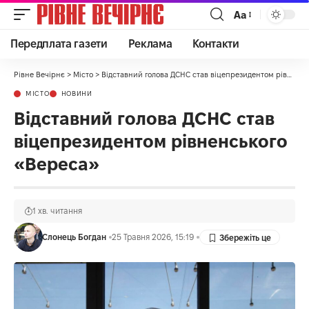
Аа
Передплата газети
Реклама
Контакти
Рівне Вечірнє
>
Місто
>
Відставний голова ДСНС став віцепрезидентом рівненського «Вереса»
МІСТО
НОВИНИ
Відставний голова ДСНС став
віцепрезидентом рівненського
«Вереса»
1 хв. читання
Слонець Богдан
25 Травня 2026, 15:19