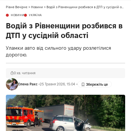
Рівне Вечірнє
>
Новини
>
Водій з Рівненщини розбився в ДТП у сусідній області
НОВИНИ
УКРАЇНА
Водій з Рівненщини розбився в
ДТП у сусідній області
Уламки авто від сильного удару розлетілися
дорогою.
0 хв. читання
Олена Ракс
25 Травня 2026, 15:04