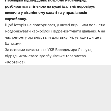
Перевірка підтвердила: потрібно насамперед
розбиратися з гігієною на кухні їдальні: норовірус
виявили у вітамінному салаті та у працівників
харчоблоку.
Щоб історія не повторилася, у школі вирішили повністю
модернізувати харчоблок і відремонтувати їдальню. А на
час ремонту організували доставку їжі, узгодивши це з
батьками.
За словами начальника УКБ Володимира Ляшука,
підрядником стало здолбунівське товариство
«Кортакоз»: