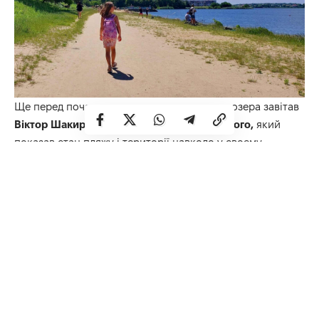
Ще перед початком купального сезону до озера завітав
Віктор Шакирзян, секретар міськради Рівного,
який
показав стан пляжу і території навколо у своєму
відеоблозі: