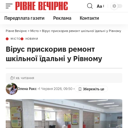
Аа
Передплата газети
Реклама
Контакти
Рівне Вечірнє
>
Місто
>
Вірус прискорив ремонт шкільної їдальні у Рівному
МІСТО
НОВИНИ
Вірус прискорив ремонт
шкільної їдальні у Рівному
1 хв. читання
Олена Ракс
1 Червня 2026, 09:50