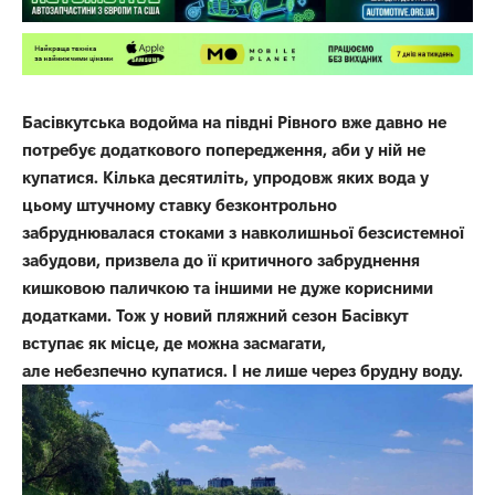
Басівкутська водойма на півдні Рівного вже давно не
потребує додаткового попередження, аби у ній не
купатися. Кілька десятиліть, упродовж яких вода у
цьому штучному ставку безконтрольно
забруднювалася стоками з навколишньої безсистемної
забудови, призвела до її критичного забруднення
кишковою паличкою та іншими не дуже корисними
додатками. Тож у новий пляжний сезон Басівкут
вступає як місце, де можна засмагати,
але небезпечно купатися. І не лише через брудну воду.