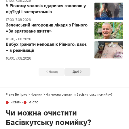
17:30, 7.08.2026
У Рівному чоловік вдарився головою у
під’їзді і знепритомнів
17:00, 7.08.2026
Зеленський нагородив лікаря з Рівного
«За врятоване життя»
16:30, 7.08.2026
Вибух гранати неподалік Рівного: двоє
– в реанімації
16:00, 7.08.2026
Назад
Далі
Рівне Вечірнє
>
Новини
>
Чи можна очистити Басівкутську помийку?
НОВИНИ
МІСТО
Чи можна очистити
Басівкутську помийку?