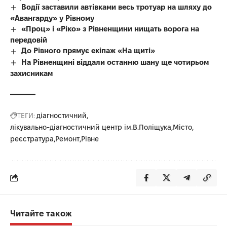
Водії заставили автівками весь тротуар на шляху до
«Авангарду» у Рівному
«Проц» і «Ріко» з Рівненщини нищать ворога на
передовій
До Рівного прямує екіпаж «На щиті»
На Рівненщині віддали останню шану ще чотирьом
захисникам
ТЕГИ:
діагностичний
лікувально-діагностичний центр ім.В.Поліщука
Місто
реєстратура
Ремонт
Рівне
Читайте також