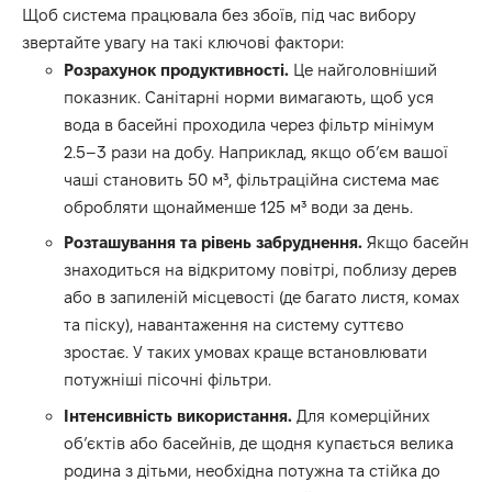
Щоб система працювала без збоїв, під час вибору
звертайте увагу на такі ключові фактори:
Розрахунок продуктивності.
Це найголовніший
показник. Санітарні норми вимагають, щоб уся
вода в басейні проходила через фільтр мінімум
2.5–3 рази на добу. Наприклад, якщо об’єм вашої
чаші становить 50 м³, фільтраційна система має
обробляти щонайменше 125 м³ води за день.
Розташування та рівень забруднення.
Якщо басейн
знаходиться на відкритому повітрі, поблизу дерев
або в запиленій місцевості (де багато листя, комах
та піску), навантаження на систему суттєво
зростає. У таких умовах краще встановлювати
потужніші пісочні фільтри.
Інтенсивність використання.
Для комерційних
об’єктів або басейнів, де щодня купається велика
родина з дітьми, необхідна потужна та стійка до