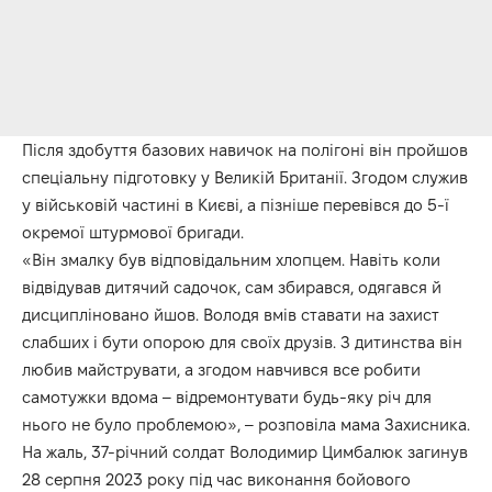
Після здобуття базових навичок на полігоні він пройшов
спеціальну підготовку у Великій Британії. Згодом служив
у військовій частині в Києві, а пізніше перевівся до 5-ї
окремої штурмової бригади.
«Він змалку був відповідальним хлопцем. Навіть коли
відвідував дитячий садочок, сам збирався, одягався й
дисципліновано йшов. Володя вмів ставати на захист
слабших і бути опорою для своїх друзів. З дитинства він
любив майструвати, а згодом навчився все робити
самотужки вдома – відремонтувати будь-яку річ для
нього не було проблемою», – розповіла мама Захисника.
На жаль, 37-річний солдат Володимир Цимбалюк загинув
28 серпня 2023 року під час виконання бойового