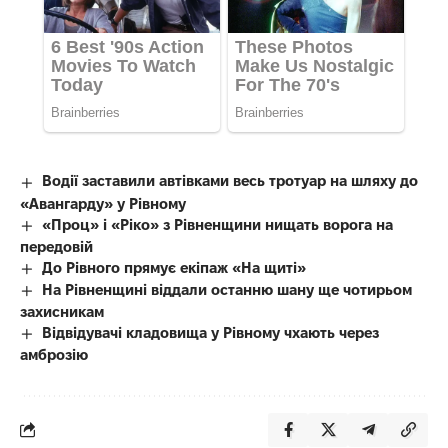
Водії заставили автівками весь тротуар на шляху до
«Авангарду» у Рівному
«Проц» і «Ріко» з Рівненщини нищать ворога на
передовій
До Рівного прямує екіпаж «На щиті»
На Рівненщині віддали останню шану ще чотирьом
захисникам
Відвідувачі кладовища у Рівному чхають через
амброзію