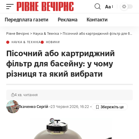
Аа
Передплата газети
Реклама
Контакти
Рівне Вечірнє
>
Наука & Техніка
>
Пісочний або картриджний фільтр для басейну: у чому різниця та який вибрати
НАУКА & ТЕХНІКА
НОВИНИ
Пісочний або картриджний
фільтр для басейну: у чому
різниця та який вибрати
4 хв. читання
Ткаченко Сергій
23 Червня 2026, 16:22