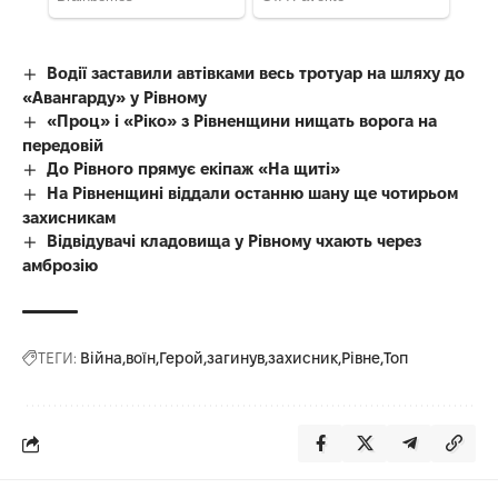
Водії заставили автівками весь тротуар на шляху до
«Авангарду» у Рівному
«Проц» і «Ріко» з Рівненщини нищать ворога на
передовій
До Рівного прямує екіпаж «На щиті»
На Рівненщині віддали останню шану ще чотирьом
захисникам
Відвідувачі кладовища у Рівному чхають через
амброзію
ТЕГИ:
Війна
воїн
Герой
загинув
захисник
Рівне
Топ