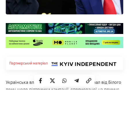
Партнерський матеріал
Українська влада вважає, що отримала сигнал від Білого
дому щодо підтримки кампанії, спрямованої на примус
Росії до змістовних переговорів.
Адже президент США Дональд Трамп приватно закликав
Володимира Зеленського діяти «сміливіше».
Ця розмова відбулася на тлі активізації зусиль Києва
щодо організації прямої зустрічі Зеленського та Путіна.