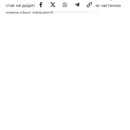
стає не додатковим інструментом, а базовою частиною
операційної діяльності.
CRM у відділі продажів
Найпоширеніша сфера використання CRM — це продажі.
Тут система виконує роль “єдиного центру правди” для
всіх угод і клієнтів.