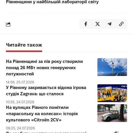
Рівненщини у найбільшій лабораторії світу
Читайте також
На Рівненщині за пів року створили
понад 26 МВт нових генеруючих
потужностей
14:56, 25.07.2026
У Рівному закривається відома ігрова
студія Zagrava: що сталося
10:55, 24.07.2026
На вулицях Рівного помітили
«парасольку на колесах»: історія
культового «Citroën 2CV»
09:25, 24.07.2026