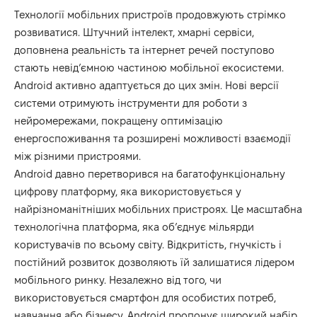
Технології мобільних пристроїв продовжують стрімко
розвиватися. Штучний інтелект, хмарні сервіси,
доповнена реальність та інтернет речей поступово
стають невід’ємною частиною мобільної екосистеми.
Android активно адаптується до цих змін. Нові версії
системи отримують інструменти для роботи з
нейромережами, покращену оптимізацію
енергоспоживання та розширені можливості взаємодії
між різними пристроями.
Android давно перетворився на багатофункціональну
цифрову платформу, яка використовується у
найрізноманітніших мобільних пристроях. Це масштабна
технологічна платформа, яка об’єднує мільярди
користувачів по всьому світу. Відкритість, гнучкість і
постійний розвиток дозволяють їй залишатися лідером
мобільного ринку. Незалежно від того, чи
використовується смартфон для особистих потреб,
навчання або бізнесу, Android пропонує широкий набір