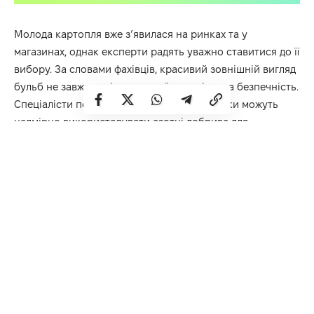
Молода картопля вже з’явилася на ринках та у
магазинах, однак експерти радять уважно ставитися до її
вибору. За словами фахівців, красивий зовнішній вигляд
бульб не завжди свідчить про їхню якість та безпечність.
Спеціалісти пояснюють, що деякі виробники можуть
надмірно використовувати азотні добрива для
швидшого дозрівання врожаю. Через це картопля
виростає великою, гладкою та рівною, але при цьому
може містити підвищений рівень нітратів.
Під час покупки радять звертати увагу на кілька
важливих ознак. Зокрема, небезпечним сигналом може
бути поява вологи після легкого натискання на шкірку
нігтем. Це може свідчити про надлишок води або
хімічних речовин у бульбі.