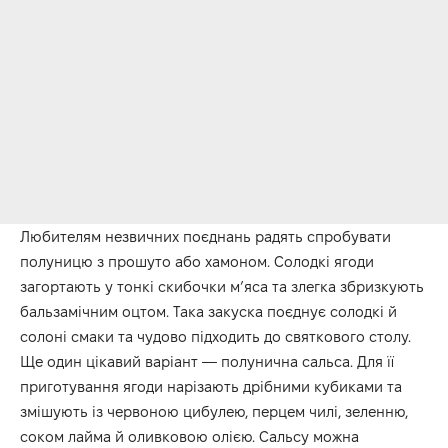
Любителям незвичних поєднань радять спробувати
полуницю з прошуто або хамоном. Солодкі ягоди
загортають у тонкі скибочки м’яса та злегка збризкують
бальзамічним оцтом. Така закуска поєднує солодкі й
солоні смаки та чудово підходить до святкового столу.
Ще один цікавий варіант — полунична сальса. Для її
приготування ягоди нарізають дрібними кубиками та
змішують із червоною цибулею, перцем чилі, зеленню,
соком лайма й оливковою олією. Сальсу можна