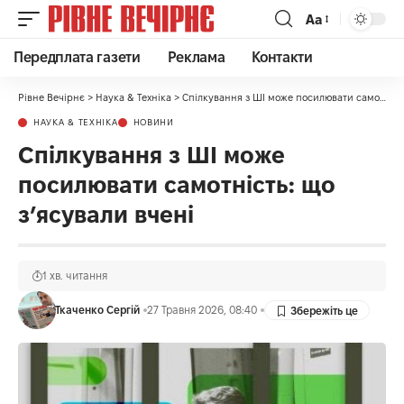
Аа
Передплата газети
Реклама
Контакти
Рівне Вечірнє
>
Наука & Техніка
>
Спілкування з ШІ може посилювати самотність: що з’ясували вчені
НАУКА & ТЕХНІКА
НОВИНИ
Спілкування з ШІ може
посилювати самотність: що
з’ясували вчені
1 хв. читання
Ткаченко Сергій
27 Травня 2026, 08:40