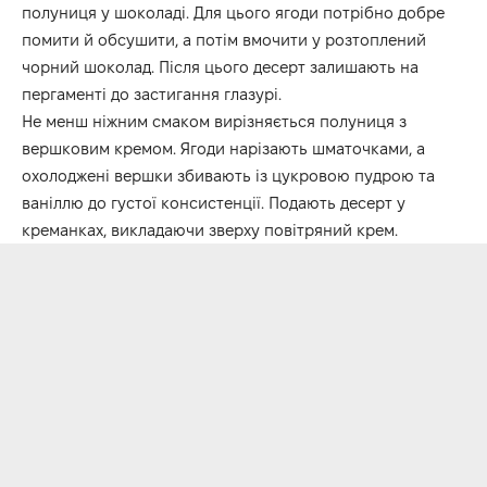
полуниця у шоколаді. Для цього ягоди потрібно добре
помити й обсушити, а потім вмочити у розтоплений
чорний шоколад. Після цього десерт залишають на
пергаменті до застигання глазурі.
Не менш ніжним смаком вирізняється полуниця з
вершковим кремом. Ягоди нарізають шматочками, а
охолоджені вершки збивають із цукровою пудрою та
ваніллю до густої консистенції. Подають десерт у
креманках, викладаючи зверху повітряний крем.