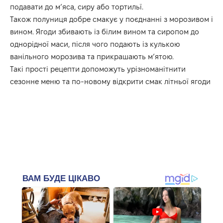
подавати до м’яса, сиру або тортильї.
Також полуниця добре смакує у поєднанні з морозивом і
вином. Ягоди збивають із білим вином та сиропом до
однорідної маси, після чого подають із кулькою
ванільного морозива та прикрашають м’ятою.
Такі прості рецепти допоможуть урізноманітнити
сезонне меню та по-новому відкрити смак літньої ягоди