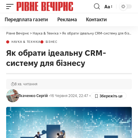
Аа
Передплата газети
Реклама
Контакти
Рівне Вечірнє
>
Наука & Техніка
>
Як обрати ідеальну CRM-систему для бізнесу
НАУКА & ТЕХНІКА
БІЗНЕС
Як обрати ідеальну CRM-
систему для бізнесу
8 хв. читання
Ткаченко Сергій
16 Червня 2024, 22:47