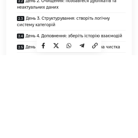
День 2. Очищення: позбавтеся дублікатів та
неактуальних даних
День 3. Структурування: створіть логічну
систему категорій
День 4. Доповнення: зберіть історію взаємодій
День 5. Видалення зайвого: остаточна чистка
День 6. Вибір інструменту: куди перенести базу
День 7. Перенесення та налаштування
Як підтримувати порядок у базі далі
Які результати ви отримаєте
Навести лад у клієнтській базі — завдання, яке здається
непідйомним. Особливо коли контактів накопичилися
сотні, а то й тисячі. Однак за правильної організації цей
процес можна завершити всього за сім днів. І найкраща
новина: після цього підтримувати порядок буде в рази