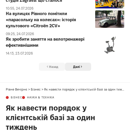
студія Zagrava: що сталося
10:55, 24.07.2026
На вулицях Рівного помітили
«парасольку на колесах»: історія
культового «Citroën 2CV»
09:25, 24.07.2026
Як зробити заняття на велотренажері
ефективнішими
14:13, 23.07.2026
Назад
Далі
Рівне Вечірнє
>
Бізнес
>
Як навести порядок у клієнтській базі за один тиждень
БІЗНЕС
НАУКА & ТЕХНІКА
Як навести порядок у
клієнтській базі за один
тиждень