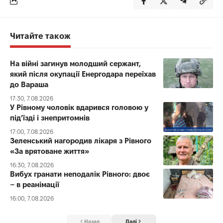
Читайте також
На війні загинув молодший сержант,
який після окупації Енергодара переїхав
до Вараша
17:30, 7.08.2026
У Рівному чоловік вдарився головою у
під’їзді і знепритомнів
17:00, 7.08.2026
Зеленський нагородив лікаря з Рівного
«За врятоване життя»
16:30, 7.08.2026
Вибух гранати неподалік Рівного: двоє
– в реанімації
16:00, 7.08.2026
Назад
Далі