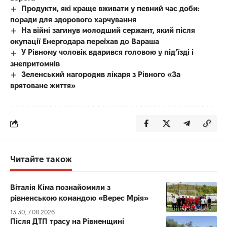
Продукти, які краще вживати у певний час доби:
поради для здорового харчування
На війні загинув молодший сержант, який після
окупації Енергодара переїхав до Вараша
У Рівному чоловік вдарився головою у під’їзді і
знепритомнів
Зеленський нагородив лікаря з Рівного «За
врятоване життя»
Читайте також
Віталія Кіма познайомили з
рівненською командою «Верес Мрія»
13:30, 7.08.2026
Після ДТП трасу на Рівненщині