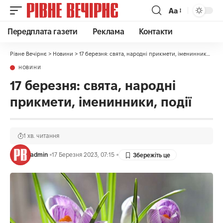
Аа
Передплата газети
Реклама
Контакти
Рівне Вечірнє
>
Новини
>
17 березня: свята, народні прикмети, іменинники, події
НОВИНИ
17 березня: свята, народні
прикмети, іменинники, події
1 хв. читання
admin
17 Березня 2023, 07:15