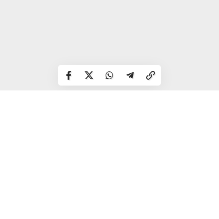
Телець
Є шанс потрапити під чужий вплив і зробити щось, про
що незабаром пошкодуєте. Зірки радять сьогодні не
діяти інтуїтивно, а дослухатись порад.
Близнята
Остерігайтеся потрапити під вплив меркантильних
людей. У спірних ситуаціях прислухайтеся до свого
внутрішнього голосу і не ризикуйте.
Рак
День складний в емоційному плані. Не будьте надто