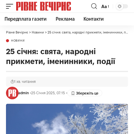
Аа
Передплата газети
Реклама
Контакти
Рівне Вечірнє
>
Новини
>
25 січня: свята, народні прикмети, іменинники, події
НОВИНИ
25 січня: свята, народні
прикмети, іменинники, події
1 хв. читання
admin
25 Січня 2025, 07:15