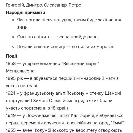
Григорій, Дмитро, Олександр, Петро
Народні прикмети
Яка погода після полудня, таким буде закінчення
зими.
Сильно сніжить — весна прийде рано.
Почали співати синиці — до сильних морозів.
Події
1858 — уперше виконано
“Весільний марш”
Мендельсона
1895 рік — відбувається перший міжнародний матч з
хокею на траві
1924
– у французькому альпійському містечку Шамоні
стартували
І Зимові Олімпійські ігри
,
в яких брали
участь спортсмени з 18 країн
1949 — у Лос-Анджелесі, штат Каліфорнія, відбувається
перша церемонія вручення телевізійних нагород “Еммі”
1955 — вчені Колумбійського університету створюють