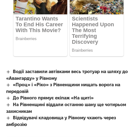
Водії заставили автівками весь тротуар на шляху до
«Авангарду» у Рівному
«Проц» і «Ріко» з Рівненщини нищать ворога на
передовій
До Рівного прямує екіпаж «На щиті»
На Рівненщині віддали останню шану ще чотирьом
захисникам
Відвідувачі кладовища у Рівному чхають через
амброзію