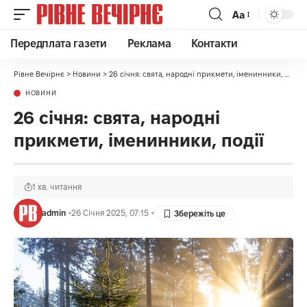
Аа
Передплата газети
Реклама
Контакти
Рівне Вечірнє
>
Новини
>
26 січня: свята, народні прикмети, іменинники, події
НОВИНИ
26 січня: свята, народні
прикмети, іменинники, події
1 хв. читання
admin
26 Січня 2025, 07:15