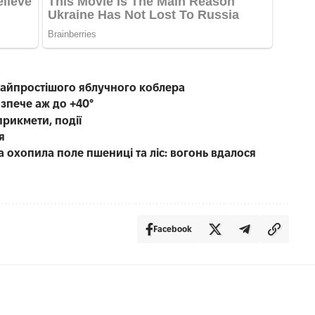
найпростішого яблучного коблера
озпече аж до +40°
прикмети, події
я
охопила поле пшениці та ліс: вогонь вдалося
Facebook