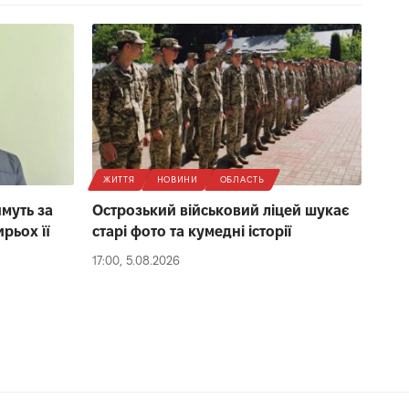
ЖИТТЯ
НОВИНИ
ОБЛАСТЬ
муть за
Острозький військовий ліцей шукає
рьох її
старі фото та кумедні історії
17:00, 5.08.2026