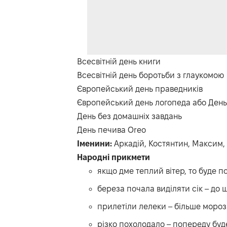
Всесвітній день книги
Всесвітній день боротьби з глаукомою
Європейський день праведників
Європейський день логопеда або День 
День без домашніх завдань
День печива Oreo
Іменини:
Аркадій, Костянтин, Максим, 
Народні прикмети
якщо дме теплий вітер, то буде п
береза почала виділяти сік – до 
прилетіли лелеки – більше морозі
різко похолодало – попереду буде