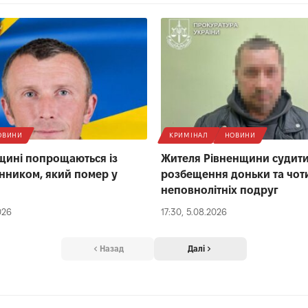
ОВИНИ
КРИМІНАЛ
НОВИНИ
щині попрощаються із
Жителя Рівненщини судити
ником, який помер у
розбещення доньки та чоти
неповнолітніх подруг
026
17:30, 5.08.2026
Назад
Далі