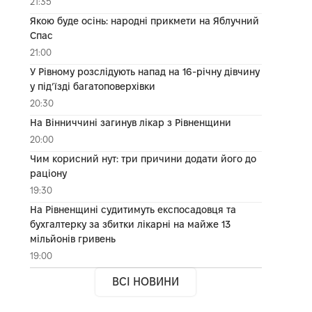
21:35
Якою буде осінь: народні прикмети на Яблучний
Спас
21:00
У Рівному розслідують напад на 16-річну дівчину
у під’їзді багатоповерхівки
20:30
На Вінниччині загинув лікар з Рівненщини
20:00
Чим корисний нут: три причини додати його до
раціону
19:30
На Рівненщині судитимуть експосадовця та
бухгалтерку за збитки лікарні на майже 13
мільйонів гривень
19:00
ВСІ НОВИНИ