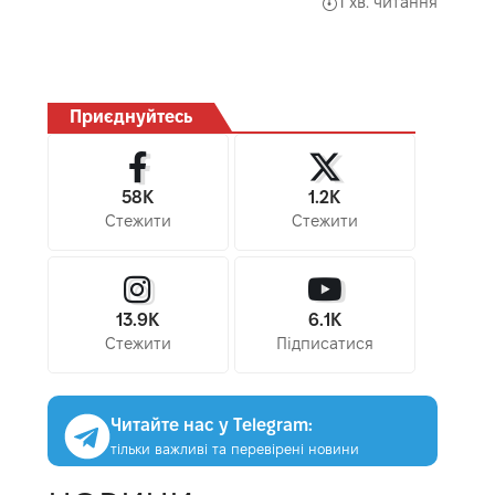
1 хв. читання
Приєднуйтесь
58K
1.2K
Стежити
Стежити
13.9K
6.1K
Стежити
Підписатися
Читайте нас у Telegram:
тільки важливі та перевірені новини