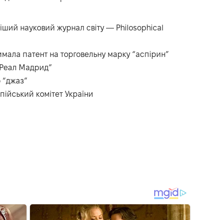
ший науковий журнал світу — Philosophical
имала патент на торговельну марку “аспірин”
“Реал Мадрид”
 “джаз”
пійський комітет України