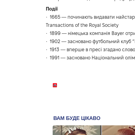
Події
·
1665 — починають видавати найстарі
Transactions of the Royal Society
·
1899 — німецька компанія Bayer отр
·
1902 — засновано футбольний клуб 
·
1913 — вперше в пресі згадано слово
·
1991 — засновано Національний олім