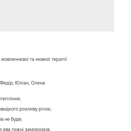
мовленнєвої та мовної терапії
Федір, Юліан, Олена
отепління;
швидкого розливу річок;
в не буде;
 два тижні заморозків.