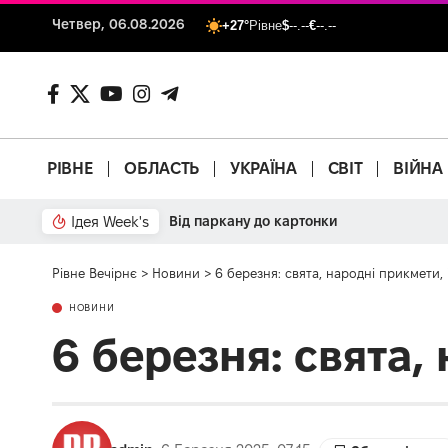
Четвер, 06.08.2026
+27°
Рівне
$
--.--
€
--.--
РІВНЕ
ОБЛАСТЬ
УКРАЇНА
СВІТ
ВІЙНА
Ідея Week's
Залізобетонний аргумент
Рівне Вечірнє
>
Новини
>
6 березня: свята, народні прикмети, 
НОВИНИ
6 березня: свята,