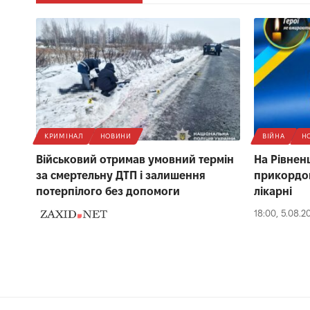
КРИМІНАЛ
НОВИНИ
ВІЙНА
Н
Військовий отримав умовний термін
На Рівнен
за смертельну ДТП і залишення
прикордон
потерпілого без допомоги
лікарні
18:00, 5.08.2