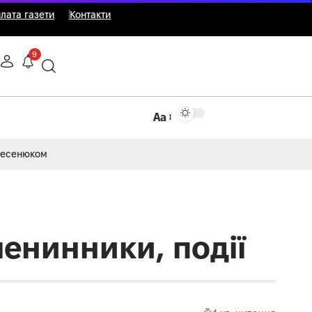
лата газети
Контакти
9
Аа
Несенюком
менинники, події