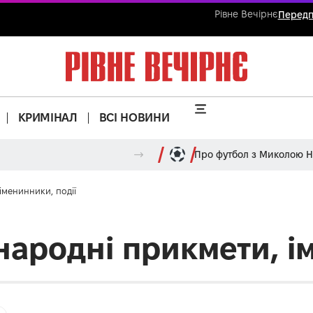
Рівне Вечірнє
Передп
КРИМІНАЛ
ВСІ НОВИНИ
Про футбол з Миколою 
іменинники, події
 народні прикмети, і