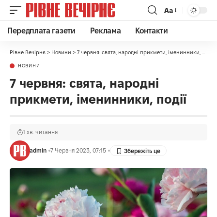
Аа
Передплата газети
Реклама
Контакти
Рівне Вечірнє
>
Новини
>
7 червня: свята, народні прикмети, іменинники, події
НОВИНИ
7 червня: свята, народні
прикмети, іменинники, події
1 хв. читання
admin
7 Червня 2023, 07:15