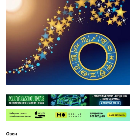
О
вен