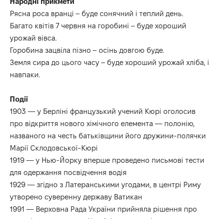
Народні прикмети
Рясна роса вранці – буде сонячний і теплий день.
Багато квітів 7 червня на горобині – буде хороший
урожай вівса.
Горобина зацвіла пізно – осінь довгою буде.
Земля сира до цього часу – буде хороший урожай хліба, і
навпаки.
Події
1903 — у Берліні французький учений Кюрі оголосив
про відкриття нового хімічного елемента — полонію,
названого на честь батьківщини його дружини-полячки
Марії Склодовської-Кюрі
1919 — у Нью-Йорку вперше проведено письмові тести
для одержання посвідчення водія
1929 — згідно з Латеранськими угодами, в центрі Риму
утворено суверенну державу Ватикан
1991 — Верховна Рада України прийняла рішення про