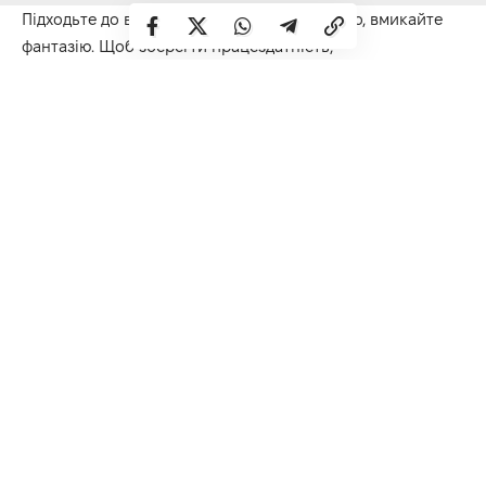
Підходьте до
вирішення
проблем креативно, вмикайте
фантазію.
Щоб зберегти працездатність,
пере
ключ
айтеся на приємні справи, робіть перерви.
Телець
Цікаві зустрічі, нові знайомства, відвідування
незвичайних місць підуть
вам
на користь та відкриють
можливості, як
і вам тільки снились
.
Близнюки
Де
нь підходить для розслаблення та відновлення сил.
Однак піддаватися нападам лінощів
сьогодні
зірки
все ж
таки не радять.
Рак
Поділіться своїми планами чи ідеями з досвідченими
колегами: їхні поради будуть корисними.
Зберігайте
доброзичливий настрій протягом усього дня.
Лев
Постарайтеся бути ввічливими з
навколишні
ми, не
сперечайтесь, шукайте компроміс
и, тоді ви отримаєте