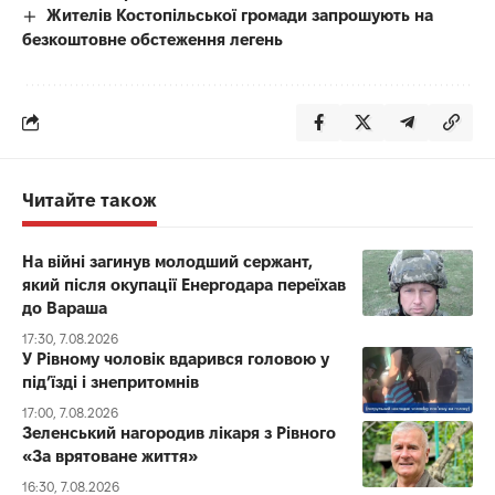
Жителів Костопільської громади запрошують на
безкоштовне обстеження легень
Читайте також
На війні загинув молодший сержант,
який після окупації Енергодара переїхав
до Вараша
17:30, 7.08.2026
У Рівному чоловік вдарився головою у
під’їзді і знепритомнів
17:00, 7.08.2026
Зеленський нагородив лікаря з Рівного
«За врятоване життя»
16:30, 7.08.2026