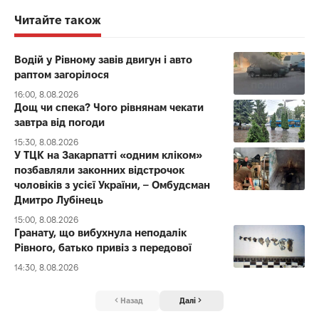
Читайте також
Водій у Рівному завів двигун і авто
раптом загорілося
16:00, 8.08.2026
Дощ чи спека? Чого рівнянам чекати
завтра від погоди
15:30, 8.08.2026
У ТЦК на Закарпатті «одним кліком»
позбавляли законних відстрочок
чоловіків з усієї України, – Омбудсман
Дмитро Лубінець
15:00, 8.08.2026
Гранату, що вибухнула неподалік
Рівного, батько привіз з передової
14:30, 8.08.2026
Назад
Далі