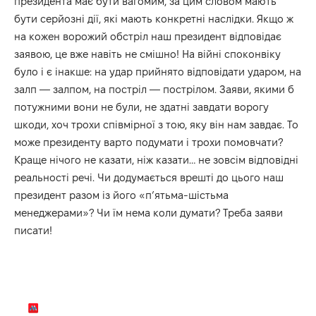
президента має бути вагомим, за цим словом мають
бути серйозні дії, які мають конкретні наслідки. Якщо ж
на кожен ворожий обстріл наш президент відповідає
заявою, це вже навіть не смішно! На війні споконвіку
було і є інакше: на удар прийнято відповідати ударом, на
залп — залпом, на постріл — пострілом. Заяви, якими б
потужними вони не були, не здатні завдати ворогу
шкоди, хоч трохи співмірної з тою, яку він нам завдає. То
може президенту варто подумати і трохи помовчати?
Краще нічого не казати, ніж казати… не зовсім відповідні
реальності речі. Чи додумається врешті до цього наш
президент разом із його «п’ятьма-шістьма
менеджерами»? Чи їм нема коли думати? Треба заяви
писати!