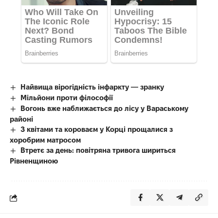
Найвища вірогідність інфаркту — зранку
Мільйони проти філософії
Вогонь вже наближається до лісу у Вараському
районі
З квітами та короваєм у Корці прощалися з
хоробрим матросом
Втретє за день: повітряна тривога шириться
Рівненщиною