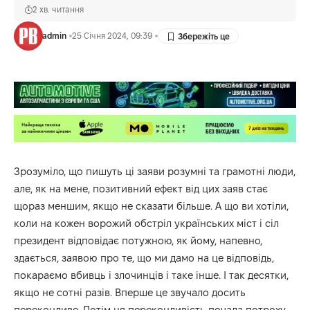
2 хв. читання
admin
25 Січня 2024, 09:39
Зрозуміло, що пишуть ці заяви розумні та грамотні люди,
але, як на мене, позитивний ефект від цих заяв стає
щораз меншим, якщо не сказати більше. А що ви хотіли,
коли на кожен ворожий обстріл українських міст і сіл
президент відповідає потужною, як йому, напевно,
здається, заявою про те, що ми дамо на це відповідь,
покараємо вбивць і злочинців і таке інше. І так десятки,
якщо не сотні разів. Вперше це звучало досить
переконливо. Потім ця переконливість почала потроху