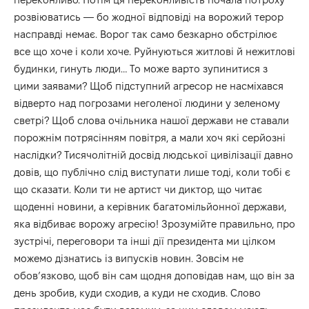
розвіюватись — бо жодної відповіді на ворожий терор
насправді немає. Ворог так само безкарно обстрілює
все що хоче і коли хоче. Руйнуються житлові й нежитлові
будинки, гинуть люди… То може варто зупинитися з
цими заявами? Щоб підступний агресор не насміхався
відверто над погрозами неголеної людини у зеленому
светрі? Щоб слова очільника нашої держави не ставали
порожнім потрясінням повітря, а мали хоч які серйозні
наслідки? Тисячолітній досвід людської цивілізації давно
довів, що публічно слід виступати лише тоді, коли тобі є
що сказати. Коли ти не артист чи диктор, що читає
щоденні новини, а керівник багатомільйонної держави,
яка відбиває ворожу агресію! Зрозумійте правильно, про
зустрічі, переговори та інші дії президента ми цілком
можемо дізнатись із випусків новин. Зовсім не
обов’язково, щоб він сам щодня доповідав нам, що він за
день зробив, куди сходив, а куди не сходив. Слово