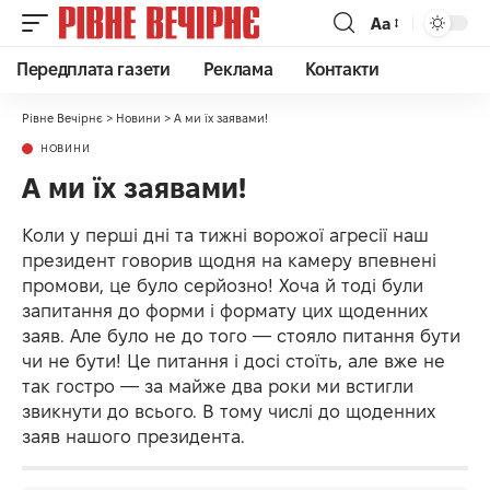
Аа
Передплата газети
Реклама
Контакти
Рівне Вечірнє
>
Новини
>
А ми їх заявами!
НОВИНИ
А ми їх заявами!
Коли у перші дні та тижні ворожої агресії наш
президент говорив щодня на камеру впевнені
промови, це було серйозно! Хоча й тоді були
запитання до форми і формату цих щоденних
заяв. Але було не до того — стояло питання бути
чи не бути! Це питання і досі стоїть, але вже не
так гостро — за майже два роки ми встигли
звикнути до всього. В тому числі до щоденних
заяв нашого президента.