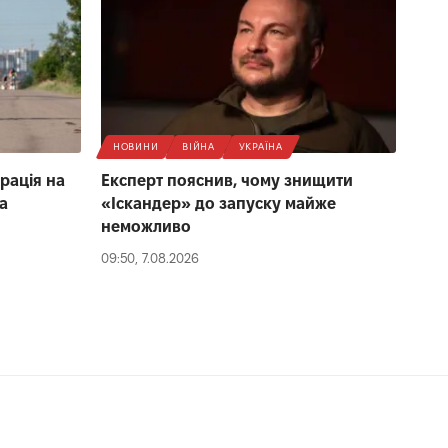
НОВИНИ
ВІЙНА
УКРАЇНА
рація на
Експерт пояснив, чому знищити
а
«Іскандер» до запуску майже
неможливо
09:50, 7.08.2026