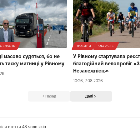
ОБЛАСТЬ
НОВИНИ
ОБЛАСТЬ
і масово судяться, бо не
У Рівному стартувала реєст
ь тиску митниці у Рівному
благодійний велопробіг «З
Незалежність»
026
10:26, 7.08.2026
Назад
Далі
іли втекти 48 чоловіків