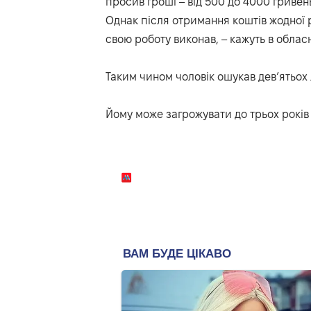
просив гроші – від 500 до 4000 гривень
Однак після отримання коштів жодної 
свою роботу виконав, – кажуть в обласні
Таким чином чоловік ошукав дев’ятьох 
Йому може загрожувати до трьох років 