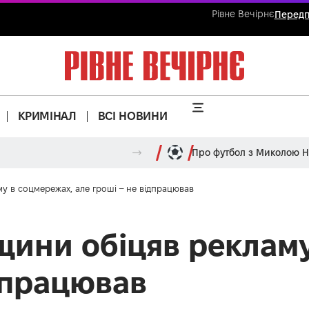
Рівне Вечірнє
Передп
КРИМІНАЛ
ВСІ НОВИНИ
Про футбол з Миколою 
у в соцмережах, але гроші – не відпрацював
щини обіцяв реклам
ідпрацював