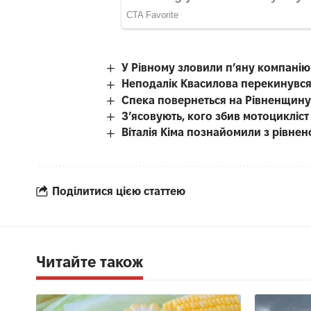
У Рівному зловили п’яну компані
Неподалік Квасилова перекинувся
Спека повернеться на Рівненщину
З’ясовують, кого збив мотоцикліст
Віталія Кіма познайомили з рівн
Поділитися цією статтею
Читайте також