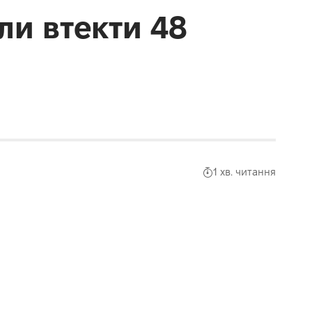
ли втекти 48
1 хв. читання