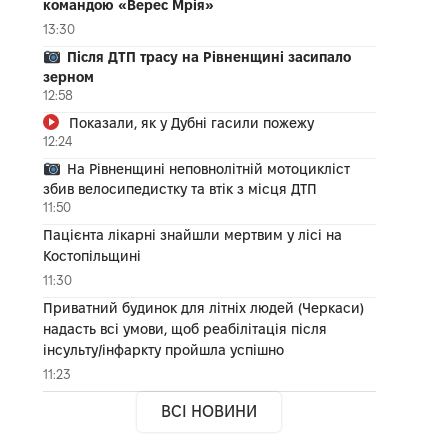
командою «Верес Мрія»
13:30
Після ДТП трасу на Рівненщині засипало
зерном
12:58
Показали, як у Дубні гасили пожежу
12:24
На Рівненщині неповнолітній мотоцикліст
збив велосипедистку та втік з місця ДТП
11:50
Пацієнта лікарні знайшли мертвим у лісі на
Костопільщині
11:30
Приватний будинок для літніх людей (Черкаси)
надасть всі умови, щоб реабілітація після
інсульту/інфаркту пройшла успішно
11:23
ВСІ НОВИНИ