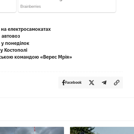
ю на електросамокатах
 автовоз
 у понеділок
 у Костополі
енською командою «Верес Мрія»
Facebook