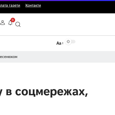
лата газети
Контакти
9
Аа
Несенюком
у в соцмережах,