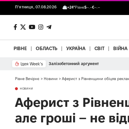
П’ятниця, 07.08.2026
+24°
Рівне
$
--.--
€
--.--
РІВНЕ
ОБЛАСТЬ
УКРАЇНА
СВІТ
ВІЙНА
Ідея Week's
Залізобетонний аргумент
Рівне Вечірнє
>
Новини
>
Аферист з Рівненщини обіцяв реклам
НОВИНИ
Аферист з Рівнен
але гроші – не в