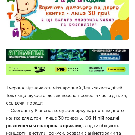
1 червня відзначають міжнародний День захисту дітей.
Тож якщо шукаєте ідеї, як весело провести час із дітьми,
ось деякі поради:
– Сьогодні у
Рівненському зоопарку
вартість вхідного
квитка для дітей – лише 30 гривень.
Об 11-тій годині
розпочнеться вікторина з призами
, згодом обіцяють
концертні виступи, фокуси, розваги з аніматорами та