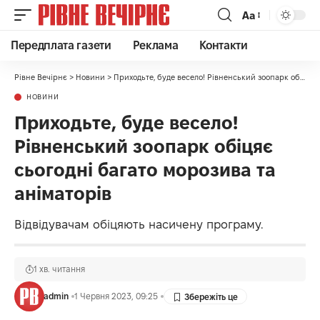
Аа
Передплата газети
Реклама
Контакти
Рівне Вечірнє
>
Новини
>
Приходьте, буде весело! Рівненський зоопарк обіцяє сьогодні багато морозива та аніматорів
НОВИНИ
Приходьте, буде весело!
Рівненський зоопарк обіцяє
сьогодні багато морозива та
аніматорів
Відвідувачам обіцяють насичену програму.
1 хв. читання
admin
1 Червня 2023, 09:25