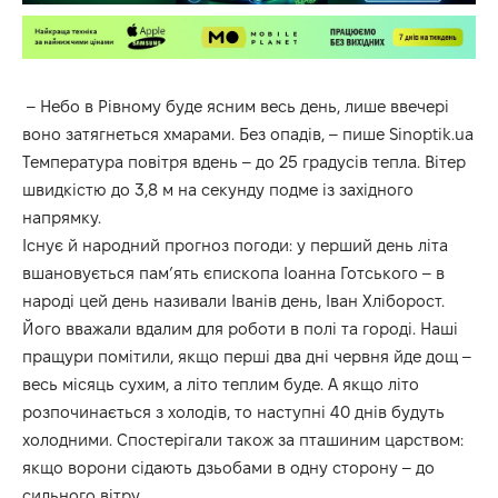
– Небо в Рівному буде ясним весь день, лише ввечері
воно затягнеться хмарами. Без опадів, – пише
Sinoptik.ua
Температура повітря вдень – до 25 градусів тепла. Вітер
швидкістю до 3,8 м на секунду подме із західного
напрямку.
Існує й народний прогноз погоди: у перший день літа
вшановується пам’ять єпископа Іоанна Готського – в
народі цей день називали Іванів день, Іван Хліборост.
Його вважали вдалим для роботи в полі та городі. Наші
пращури помітили, якщо перші два дні червня йде дощ –
весь місяць сухим, а літо теплим буде. А якщо літо
розпочинається з холодів, то наступні 40 днів будуть
холодними. Спостерігали також за пташиним царством:
якщо ворони сідають дзьобами в одну сторону – до
сильного вітру.