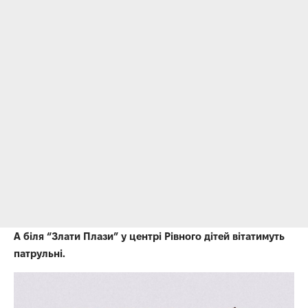
А біля “Злати Плази” у центрі Рівного дітей вітатимуть
патрульні.