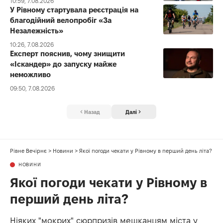
10:59, 7.08.2026
У Рівному стартувала реєстрація на
благодійний велопробіг «За
Незалежність»
10:26, 7.08.2026
Експерт пояснив, чому знищити
«Іскандер» до запуску майже
неможливо
09:50, 7.08.2026
Назад
Далі
Рівне Вечірнє
>
Новини
>
Якої погоди чекати у Рівному в перший день літа?
НОВИНИ
Якої погоди чекати у Рівному в
перший день літа?
Ніяких "мокрих" сюрпризів мешканцям міста у