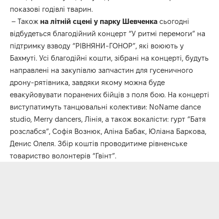
показові годівлі тварин.
– Також
на літній сцені у парку Шевченка
сьогодні
відбудеться
благодійний концерт “У ритмі перемоги”
на
підтримку взводу “РІВНЯНИ-ГОНОР”, які воюють у
Бахмуті. Усі благодійні кошти, зібрані на концерті, будуть
направлені на закупівлю запчастин для гусеничного
дрону-рятівника, завдяки якому можна буде
евакуйовувати поранених бійців з поля бою. На концерті
виступатимуть танцювальні колективи: NoName dance
studio, Merry dancers, Лінія, а також вокалісти: гурт “Батя
розслабся”, Софія Вознюк, Аліна Бабак, Юліана Баркова,
Денис Олеля. Збір коштів проводитиме рівненське
товариство волонтерів “Гвінт”.