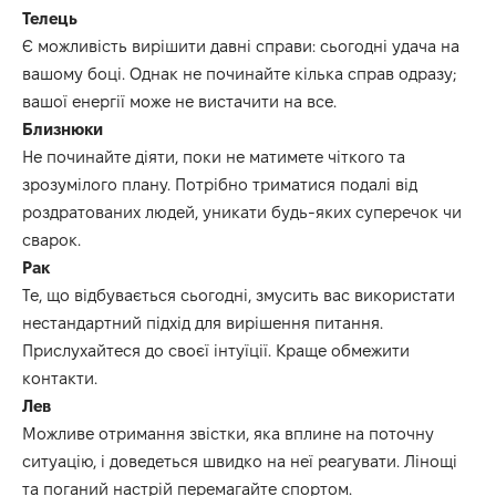
Телець
Є можливість вирішити
давні справи: сьогодні уда
ча на
вашому боці.
Однак не починайте кілька справ одразу;
вашої енергії може не вистачити на все.
Близнюки
Не починайте діяти, поки не матимете чіткого та
зрозумілого плану.
П
отрібно триматися подалі від
роздратованих людей, уникати будь-яких суперечок чи
сварок.
Рак
Те,
що відбувається
сьогодні
, змусить
вас
використати
нестандартний підхід для вирішення питання.
Прислухайтеся до своєї інтуїції.
Краще обмежити
контакти.
Лев
Можливе
отрима
ння
звістк
и
, яка вплине на
поточну
ситуацію, і
доведеться швидко на неї реагувати.
Л
інощі
та
поган
ий
настр
ій перемагайте спортом
.