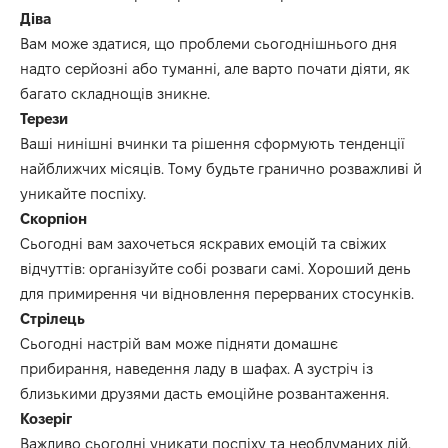
Діва
В
ам може здатися, що п
роблеми сьогоднішнього дня
надто серйозн
і
або туманн
і, але варто почати діяти, як
багато складнощів зникн
е
.
Терези
Ваші
нинішні
вчинки та рішення сформують тенденції
найближчих місяців.
Тому будьте гранично розважливі й
уникайте поспіху
.
Скорпіон
Сьогодні вам захочеться яскравих емоцій та свіжих
відчуттів
: о
рганізуйте собі розваги самі.
Хороший день
для примирення чи відновлення перерваних стосунків.
Стрілець
Сьогодні
настрій
вам може
підн
яти
домашнє
прибирання, наведення ладу в шафах.
А зустріч із
близькими друзями
дасть
емоційне розвантаження
.
Козеріг
Важливо
сьогодні
уникати поспіху та необдуманих дій.