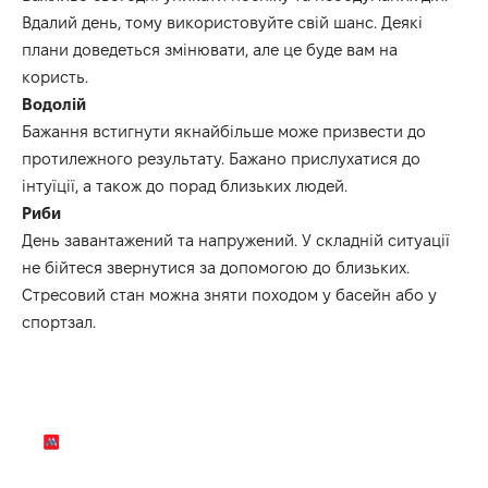
В
далий день, тому використовуйте свій шанс.
Деякі
плани доведеться
змінювати
, але це буде вам на
користь.
Водолій
Бажання встигнути якнайбільше може призвести до
протилежного результату.
Бажано пр
ислуха
ти
ся до
інтуїції
, а також до порад близьких людей
.
Риби
День завантажений та напружений.
У складній ситуації
не бійтеся звернутися за допомогою до близьких.
Стресовий стан можна зняти походом у басейн
або у
спортзал
.