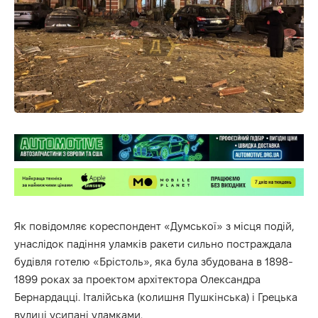
Як повідомляє кореспондент «Думської» з місця подій,
унаслідок падіння уламків ракети сильно постраждала
будівля готелю «Брістоль», яка була збудована в 1898-
1899 роках за проектом архітектора Олександра
Бернардацці. Італійська (колишня Пушкінська) і Грецька
вулиці усипані уламками.