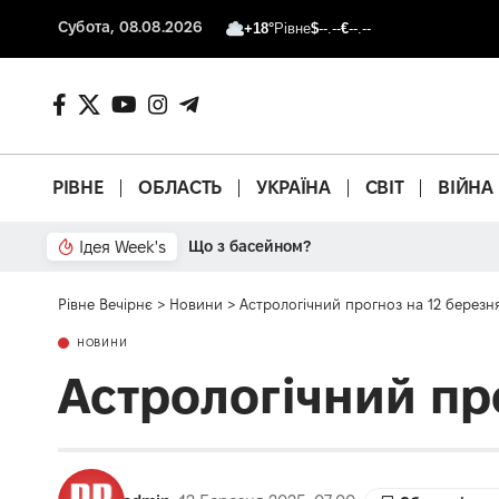
Субота, 08.08.2026
+18°
Рівне
$
--.--
€
--.--
РІВНЕ
ОБЛАСТЬ
УКРАЇНА
СВІТ
ВІЙНА
Ідея Week's
Що з басейном?
Рівне Вечірнє
>
Новини
>
Астрологічний прогноз на 12 березн
НОВИНИ
Астрологічний пр