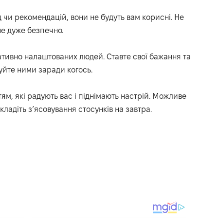
 чи рекомендацій, вони не будуть вам корисні.
Не
не дуже безпечно
.
гативно налаштованих людей.
Ставте свої бажання та
уйте ними заради когось.
ям, які радують вас
і
піднімають настрій.
Можливе
дкладіть
з’ясовування стосунків
на завтра.