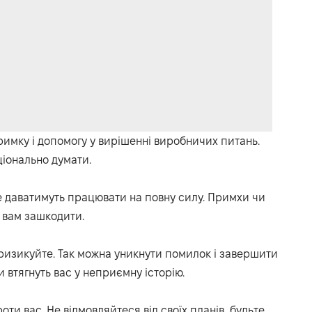
римку і
допомогу у вирішенні виробничих питань
.
іонально думати.
е да
ватиму
ть працювати на повну силу.
Примхи чи
 вам зашкодити.
ризикуйте.
Так можна уникнути помилок і завершити
 втягнуть вас у неприємну історію.
оти вас.
Не відмовляйтеся від своїх планів,
будьте