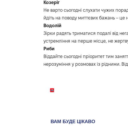
Козеріг
Не варто
сьогодні
слухати чужих порад
йдіть
на поводу
миттєвих бажань
– це 
Водолій
Зірки радять триматися подалі від не
устремління на перше місце, не жертв
Риби
Віддайте
сьогодні
пріоритет тим занятт
нерозуміння у розмовах із рідними.
Ві