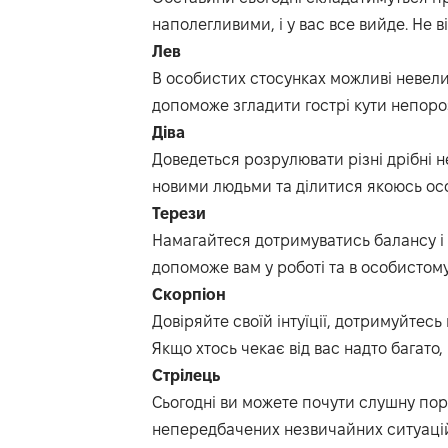
наполеглив
ими,
і у вас все вийде.
Не
в
Лев
В
особистих
стосунках
мож
ливі
невели
допоможе згладити гострі кути непоро
Діва
Доведеться
розрулювати
різні дрібні
новими людьми та ділитися якоюсь ос
Терези
Намагайтеся дотримуватись балансу і 
допоможе вам у роботі та в особистому
Скорпіон
Довіряйте своїй інтуїції, дотримуйтесь
Я
кщо хтось чекає від вас надто багато,
Стрілець
Сьогодні ви
мож
ете
почути слушну пора
непередбачених незвичайних ситуацій: