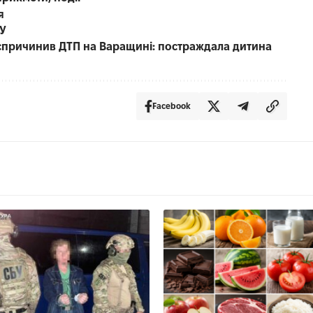
я
СУ
е спричинив ДТП на Варащині: постраждала дитина
Facebook