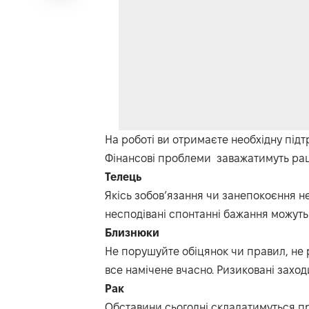
На роботі
ви отримаєте необхідну підт
Фінансові проблеми
заважатимуть рац
Телець
Якісь зобов’язання чи занепокоєння н
несподівані спонтанні бажання можуть
Близнюки
Не порушуйте обіцянок чи правил, не 
все намічене вчасно.
Ризиковані заходи
Рак
О
бставини
сьогодні
складатимуться пр