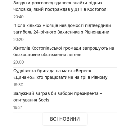
Завдяки розголосу вдалося знайти рідних
чоловіка, який постраждав у ДТП в Костополі
20:40
Після кількох місяців невідомості підтвердили
загибель 24-річного Захисника з Рівненщини
20:20
Жителів Костопільської громади запрошують на
безкоштовне обстеження легень
20:00
Суддівська бригада на матч «Верес» –
«Динамо»: хто працюватиме на грі в Рівному
19:30
Залужний виграв би вибори президента –
опитування Socis
19:24
ВСІ НОВИНИ