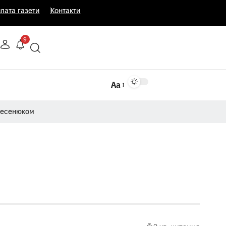
лата газети
Контакти
9
Аа
Несенюком