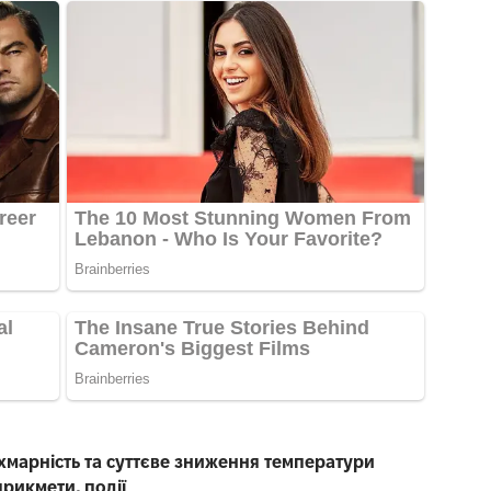
 хмарність та суттєве зниження температури
прикмети, події