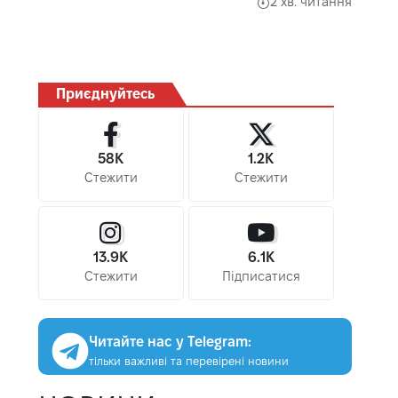
2 хв. читання
Приєднуйтесь
58K
1.2K
Стежити
Стежити
13.9K
6.1K
Стежити
Підписатися
Читайте нас у Telegram:
тільки важливі та перевірені новини