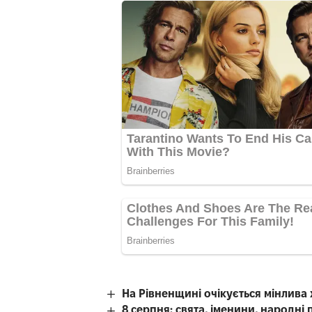
На Рівненщині очікується мінлива
8 серпня: свята, іменини, народні 