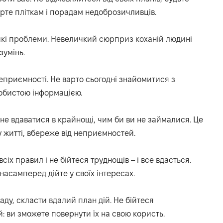
ірте
пліт
кам і порадам недоброзичливців
.
кі проблеми.
Н
евели
ч
кий сюрприз
коханій людині
зумінь.
 неприємності
.
Не варто сьогодні знайомитися з
обистою інформацією.
не вдаватися в крайнощі, чим би ви не займалися.
Це
 житті, вбереже від неприємностей.
 всіх правил і не бійтеся труднощів
– і все вдасться
.
 насамперед дійте у своїх інтересах.
ду, скласти вдалий план дій.
Не бійтеся
 ви зможете повернути їх на свою користь.