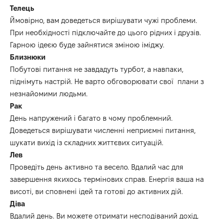
Телець
Ймовірно, вам доведеться вирішувати
чужі проблеми
.
При необхідності підключайте до
цього рідних і
друзів.
Г
арною ідеєю
буде зайнятися зміною іміджу
.
Близнюки
Побутові питання не завдадуть
турбот, а навпаки,
піднімуть настрій
.
Н
е варто обговорювати
свої
плани
з
незнайомими людьми
.
Рак
День напружений
і багато в чому проблемний
.
Доведеться
вирішувати численні неприємні питання,
шукати вихід із складних
життєв
их
ситуаці
й
.
Лев
Проведіть день активно та весело.
Вдалий час для
завершення якихось термінових справ.
Енергія
ваша на
висоті
, ви сповнені ідей та готові до активних дій.
Діва
Вдалий день.
Ви можете отримати несподіваний дохід,