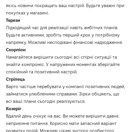
якісь новини покращать ваш настрій.
Будьте уважні при
покупках у магазині.
Терези
Підходящий час для реалізації
навіть амбітних
планів.
Будьте
активн
ими
, зробіть перший крок у потрібному
напрямку.
М
ожливі несподівані фінансові надходження.
Скорпіон
Намагайтеся вирішити сьогодні всі спірні ситуації та
знайти
компроміс.
У напружених моментах зберігайте
спокійний та позитивний настрій.
Стрілець
Варто
частіше перебувати у компанії позитивних людей,
займатися улюбленими справами.
Зірки обіцяють, що
всі ваші плани сьогодні реалізуються.
Козеріг
Вдалий день очікує на
вас
.
В
и можете вирішити
давнє
неприємне питання.
Корисно мати запасний
варіант
розвитку подій
.
М
ожливі цікаві зустрічі особистого