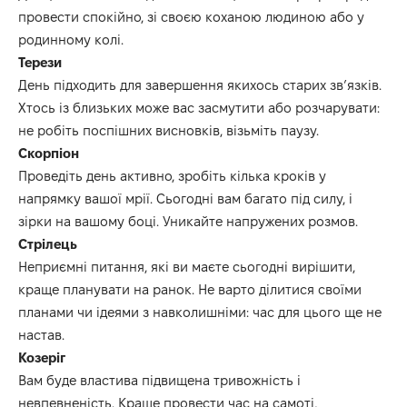
провести спокійно, зі своєю коханою людиною або у
родинному колі.
Терези
День підходить для завершення якихось старих зв’язків.
Хтось із близьких може вас засмутити або розчарувати:
не робіть поспішних висновків, візьміть паузу.
Скорпіон
Проведіть день активно, зробіть кілька кроків у
напрямку вашої мрії.
Сьогодні вам багато під силу
,
і
зірки на вашому боці.
У
никайте напружених розмов.
Стрілець
Неприємні питання, які ви маєте сьогодні вирішити,
краще планувати на ранок.
Не варто ділитися своїми
планами чи ідеями з
навколишніми
: час для цього ще не
настав.
Козеріг
Вам буде властива підвищена тривож
ність і
невпевненість.
Краще провести час на самоті,