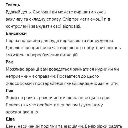
Телець
Вдалий день.
Сьогодні ви можете вирішити якусь
важливу та складну справу.
Слід тримати емоції під
контролем
і зважувати свої
відповіді.
Близнюки
Перша половина дня буде нервовою та напруженою.
Доведеться приділити
час вирішенню побутових питань
і
якихось непередбачених ситуацій.
Рак
Можливо вранці вам доведеться займатися нудними чи
неприємними справами.
Поставтеся до цього
філософськи і постарайтеся якнайшвидше їх закінчити.
Лев
Зірки не радять розпочинати щось нове цього дня.
Присвятіть час особистим справам і духовному
вдосконаленню.
Діва
День, насичений подіями та емоціями.
Вечір зірки радять