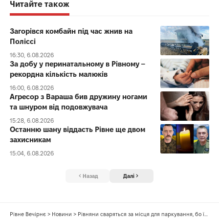
Читайте також
Загорівся комбайн під час жнив на
Поліссі
16:30, 6.08.2026
За добу у перинатальному в Рівному –
рекордна кількість малюків
16:00, 6.08.2026
Агресор з Вараша бив дружину ногами
та шнуром від подовжувача
15:28, 6.08.2026
Останню шану віддасть Рівне ще двом
захисникам
15:04, 6.08.2026
Назад
Далі
Рівне Вечірнє
>
Новини
>
Рівняни сваряться за місця для паркування, бо їх не вистачає