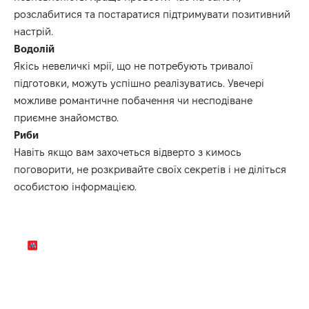
розслабитися та постаратися
підтримувати
позитивний
настрій.
Водолій
Якісь невели
ч
кі мрії, що не потребують тривалої
підготовки, можуть успішно реалізуватись.
Увечері
можливе романтичне побачення чи несподіване
приємне знайомство.
Риби
Навіть якщо вам захочеться відверто з кимось
поговорити, не розкривайте свої
х
секрет
ів
і не діл
іть
ся
особистою інформацією.