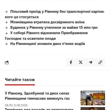
Пільговий проїзд у Рівному без транспортної картки:
кого це стосується
Млинівщина втратила досвідченого воїна
Будинок у Рівному утеплили за майже 13 млн грн
У соборі Рівного відзначили Преображення
Господнє та освятили плоди
На Рівненщині зловили двох п’яних водіїв
Читайте також
У Рівному, Здолбунові та двох селах
Рівненщини тимчасово вимкнуть газ
08:30, 6.08.2026
Терміново для ласунів: як приготувати