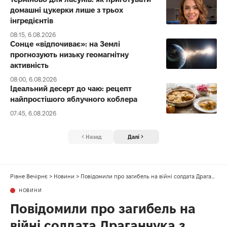
домашні цукерки лише з трьох
інгредієнтів
08:15, 6.08.2026
Сонце «відпочиває»: на Землі
прогнозують низьку геомагнітну
активність
08:00, 6.08.2026
Ідеальний десерт до чаю: рецепт
найпростішого яблучного коблера
07:45, 6.08.2026
Назад
Далі
Рівне Вечірнє
>
Новини
>
Повідомили про загибель на війні солдата Драганчука з Рівненщини
НОВИНИ
Повідомили про загибель на
війні солдата Драганчука з