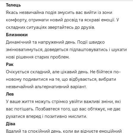
Телець
Якась незвичайна подія змусить вас вийти із зони
комфорту, отримати новий досвід та яскраві емоції.
У
складних ситуаціях звертайтесь до друзів.
Близнюки
Динамічний та напружений день.
Події швидко
змінюватимуться, доведеться підлаштовуватись і шукати
нові рішення старих проблем.
Рак
Очікується складний, але цікавий день.
Не бійтеся по-
новому подивитися на те, що відбувається, вибрати
незвичайний альтернативний варіант.
Лев
У ваше життя можуть стрімко увійти важливі зміни, які
вас потішать.
Позбавтеся того, що вас обтяжує, не дає
рухатися вперед і позитивно мислити.
Діва
Вдалий та спокійний день, коли ви відчуєте емоційний