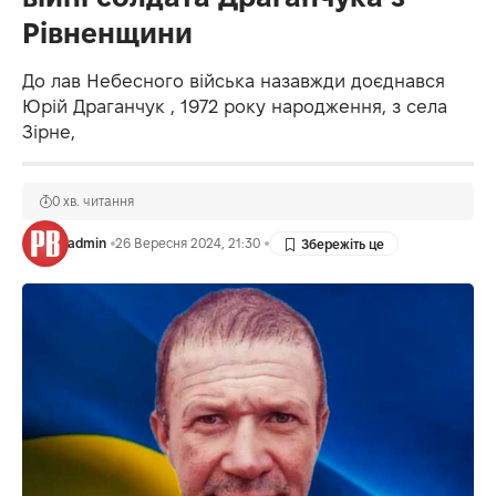
Рівненщини
До лав Небесного війська назавжди доєднався
Юрій Драганчук , 1972 року народження, з села
Зірне,
0 хв. читання
admin
26 Вересня 2024, 21:30