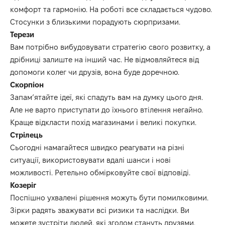
комфорт та гармонію.
На роботі все складається чудово.
Стосунки з близькими порадують сюрпризами.
Терези
Вам потрібно вибудовувати стратегію свого розвитку, а
дрібниці залиште на інший час.
Не відмовляйтеся від
допомоги колег чи друзів, вона буде доречною.
Скорпіон
Запам’ятайте ідеї, які спадуть вам на думку цього дня.
Але не варто приступати до їхнього втілення негайно.
Краще відкласти похід магазинами і великі покупки.
Стрілець
Сьогодні намагайтеся швидко реагувати на різні
ситуації, використовувати вдалі шанси і нові
можливості.
Ретельно обмірковуйте свої відповіді.
Козеріг
Поспішно ухвалені рішення можуть бути помилковими.
Зірки радять зважувати всі ризики та наслідки.
Ви
можете зустріти людей, які згодом стануть друзями.