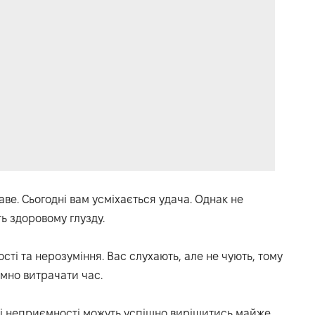
аве.
Сьогодні вам усміхається удача.
Однак не
ь здоровому глузду.
ості та нерозуміння.
Вас слухають, але не чують, тому
емно витрачати час.
лі неприємності можуть успішно вирішитись майже