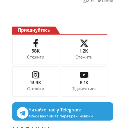
2 хв. читання
Приєднуйтесь
58K
1.2K
Стежити
Стежити
13.9K
6.1K
Стежити
Підписатися
Читайте нас у Telegram:
тільки важливі та перевірені новини