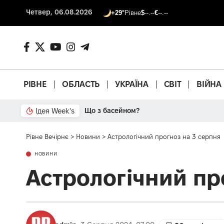
Четвер, 06.08.2026
+29°
Рівне
$
--.--
€
--.--
РІВНЕ
ОБЛАСТЬ
УКРАЇНА
СВІТ
ВІЙНА
Ідея Week's
Від паркану до картонки
Рівне Вечірнє
>
Новини
>
Астрологічний прогноз на 3 серпня
НОВИНИ
Астрологічний пр