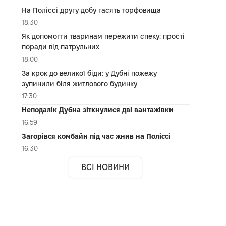
На Поліссі другу добу гасять торфовища
18:30
Як допомогти тваринам пережити спеку: прості
поради від патрульних
18:00
За крок до великої біди: у Дубні пожежу
зупинили біля житлового будинку
17:30
Неподалік Дубна зіткнулися дві вантажівки
16:59
Загорівся комбайн під час жнив на Поліссі
16:30
ВСІ НОВИНИ