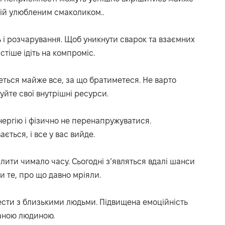
рій улюбленим смаколиком..
 і розчарування.
Щоб уникнути сварок та взаємних
стіше ідіть на компроміс.
еться майже все, за що братиметеся.
Не варто
уйте свої внутрішні ресурси.
нергію і фізично не перенапружуватися.
ється, і все у вас вийде.
лити чимало часу.
Сьогодні з’являться вдалі шанси
и те, про що давно мріяли.
ести з близькими людьми.
Підвищена емоційність
ханою людиною.