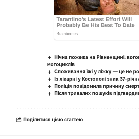
Нічна пожежа на Рівненщині: вого
мотоциклів
Споживання їжі у ліжку — це не р
Із лікарні у Костополі зник 37-рі
Поліція повідомила причину смерті
Після тривалих пошуків підтверди
Поділитися цією статтею