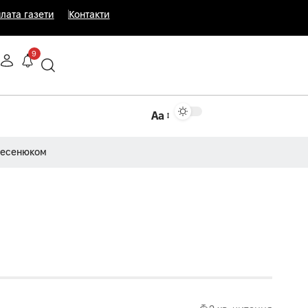
лата газети
Контакти
9
Аа
Несенюком