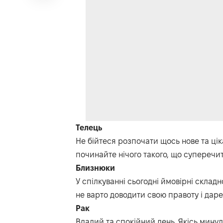
Телець
Не бійтеся розпочати щось нове та цік
починайте нічого такого, що суперечит
Близнюки
У спілкуванні сьогодні ймовірні складн
не варто доводити свою правоту і дар
Рак
Вдалий та спокійний день.
Якісь мину