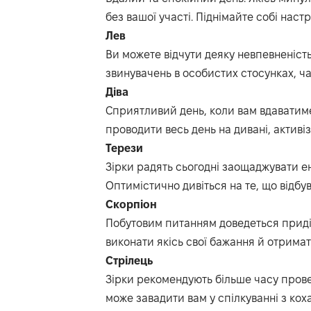
без вашої участі.
Піднімайте собі наст
Лев
Ви можете відчути деяку невпевненість
звинувачень в особистих стосунках, ча
Діва
Сприятливий день, коли вам вдаватим
проводити весь день на дивані, активіз
Терези
Зірки радять сьогодні заощаджувати е
Оптимістично дивіться на те, що відбува
Скорпіон
Побутовим питанням доведеться приді
виконати якісь свої бажання й отримат
Стрілець
Зірки рекомендують більше часу пров
може завадити вам у спілкуванні з ко