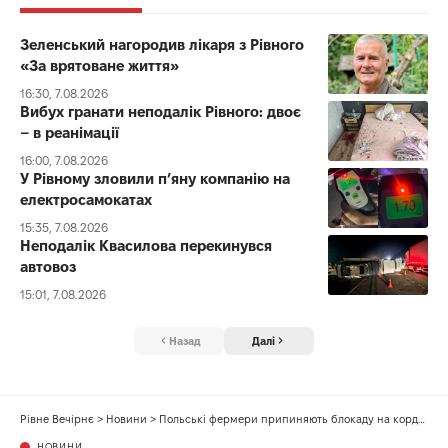
Зеленський нагородив лікаря з Рівного
«За врятоване життя»
16:30, 7.08.2026
Вибух гранати неподалік Рівного: двоє
– в реанімації
16:00, 7.08.2026
У Рівному зловили п’яну компанію на
електросамокатах
15:35, 7.08.2026
Неподалік Квасилова перекинувся
автовоз
15:01, 7.08.2026
Назад
Далі
Рівне Вечірнє
>
Новини
>
Польські фермери припиняють блокаду на кордоні з Україною – уряд Польщі підписав з ними угоду
НОВИНИ