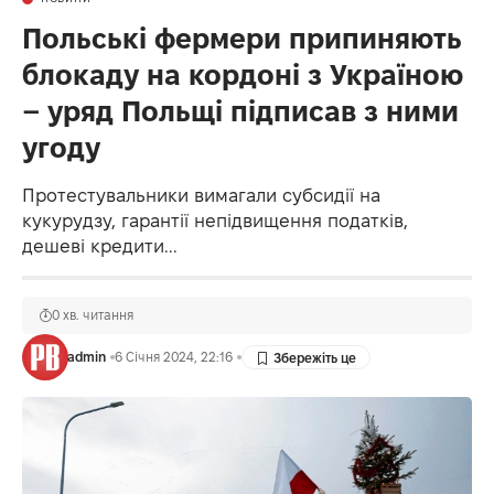
Польські фермери припиняють
блокаду на кордоні з Україною
– уряд Польщі підписав з ними
угоду
Протестувальники вимагали субсидії на
кукурудзу, гарантії непідвищення податків,
дешеві кредити...
0 хв. читання
admin
6 Січня 2024, 22:16