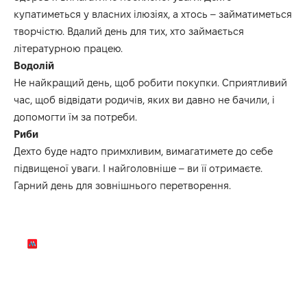
купатиме
ться у власних ілюзіях,
а хтось
– займат
име
ться
творчістю.
Вдалий
день для тих, хто займається
літературною працею.
Водолій
Не найкращий день, щоб робити покупки.
Сприятливий
час, щоб відвідати
родичів, яких ви давно не бачили, і
допомогти їм за потреби.
Риби
Дехто буде
надто примхливи
м
, вимага
тимете
до себе
підвищеної уваги.
І найголовніше
–
ви
її
отримаєте.
Гарний день для зовнішнього перетворення.