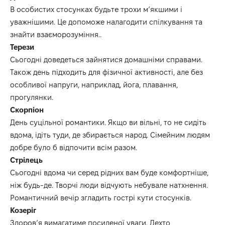
В особистих стосунках будьте трохи м’якшими і
уважнішими
.
Це
допоможе налагодити спілкування та
знайти взаєморозуміння.
.
Терез
и
Сьогодні
доведеться зайнятися домашніми справами.
Також день підходить для фізичної активності, але без
особливої напруги, наприклад, йога, плавання,
прогулянки.
Скорпіон
День суцільної
романтики.
Якщо ви вільні, то не сид
іть
вдома,
ідіть
туди,
де збирається народ.
Сімейним людям
добре було б відпочити всім разом.
Стрілець
Сьогодні вдома чи серед рідних вам буде комфортніше,
ніж будь-де.
Творчі люди відчують небувале натхнення.
Романтичний вечір згладить гострі кути стосунків.
Козеріг
Здоров’я вимагатиме посиленої уваги.
Де
хто