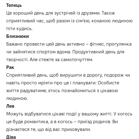
Телець
Це хороший день для зустрічей із друзями.
Також
сприятлив
ий час, щоб
разом із сім’єю,
коханою людиною
пі
ти кудись
.
Близнюки
Бажано
провести
цей день
активн
о –
фітнес, прогуля
нка
чи зайнятися
спортом
вдома.
Продуктивний день для
творчості
.
Але стежте за самопочуттям.
Рак
Сприятливий день, щоб вирушити в дорогу, подорож чи
навіть просто
мріяти про
це і
планувати.
Особисте
життя радуватиме, хтось познайомиться з цікавою
людиною.
Лев
М
ожуть відбуватися цікаві події у
вашому
житті.
У когось
це буде романтика, а
в когось
– приїзд родичів.
Ви
дізнаєтеся те, що від вас приховували.
Діва