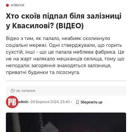
НОВИНИ
Хто скоїв підпал біля залізниці
у Квасилові? (ВІДЕО)
Відео з тим, як палало, неабияк сколихнуло
соціальні мережі. Одні стверджували, що горить
сухстій, інші - що це палала меблева фабрика. Це
не на жарт налякало мешканців селища, тому що
неподалік загоряння знаходяться залізниця,
приватні будинки та лісосмуга.
1 хв. читання
admin
28 Березня 2024, 23:40