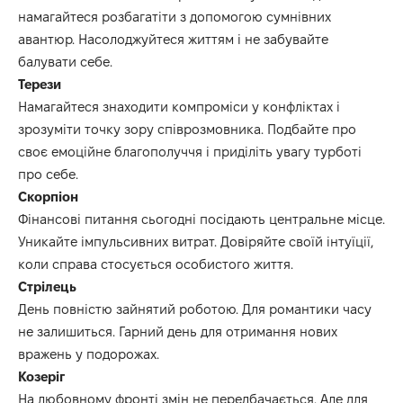
намагайтеся розбагатіти з допомогою сумнівних
авантюр. Насолоджуйтеся життям і не забувайте
балувати себе.
Терези
Намагайтеся з
наход
ити компроміси у конфліктах і
зрозуміти точку зору співрозмовника.
Подбайте про
своє емоційне благополуччя і приділіть увагу турботі
про себе.
Скорпіон
Фінансові питання сьогодні посідають центральне місце.
Уникайте імпульс
ив
них витрат.
Довіряйте своїй інтуїції,
коли справа стосується
особистого життя
.
Стрілець
День повністю зайнятий роботою. Для романтики часу
не залишиться.
Гарний день для отримання нових
вражень
у подорожах
.
Козеріг
На любовному фронті змін не передбачається. Але для