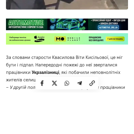
За словами старости Квасилова Віти Кисільової, це міг
бути і підпал. Напередодні пожежі до неї зверталися
працівники
Укрзалізниці
, які побачили неповнолітніх
жителів селища, що бавилися вогнем.
– У другій половині дня до мене звернулися працівники
Укрзалізниці, які виявили поблизу дистанції колій
підлітків, неповнолітніх дітей, які гралися з вогнем. Я
впізнала дітей, повідомила батьків про те, щоб провели
з ними інформаційно роз’яснювальну роботу стосовно
того до чого призводять пустощі з вогнем,
–
каже
староста Квасилівської громади Віта Кисільова