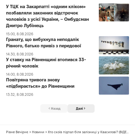
У ТЦК на Закарпатті «одним кліком»
позбавляли законних відстрочок
чоловіків з усієї України, – Омбудсман
Дмитро Лубінець
15:00, 8.08.2026
Гранату, що вибухнула неподалік
Рівного, батько привіз з передової
14:30, 8.08.2026
У ставку на Рівненщині втопився 33-
річний чоловік
14:00, 8.08.2026
Повітряна тривога знову
«підбирається» до Рівненщини
13:32, 8.08.2026
Назад
Далі
Рівне Вечірнє
>
Новини
>
Хто скоїв підпал біля залізниці у Квасилові? (ВІДЕО)