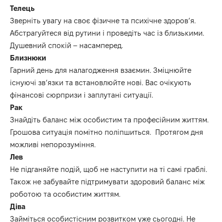
Телець
Зверніть увагу на своє фізичне та психічне здоров’я.
Абстрагуйтеся
від рутини і проведіть час із близькими.
Душевний спокій
– насамперед
.
Близнюки
Гарний день для налагодження взаємин.
Зміцнюйте
існуючі зв’язки та встановлюйте нові.
Вас очікують
фінансові сюрпризи і заплутані ситуації.
Рак
Знайдіть баланс між особистим та професійним життям.
Грошова ситуація помітно поліпшиться.
Протягом дня
можливі непорозуміння.
Лев
Не підганяйте подій, щоб не наступити на ті самі граблі.
Також н
е забувайте підтримувати здоровий баланс між
роботою та особистим життям.
Діва
Займіться особистісним розвитком уже сьогодні.
Не