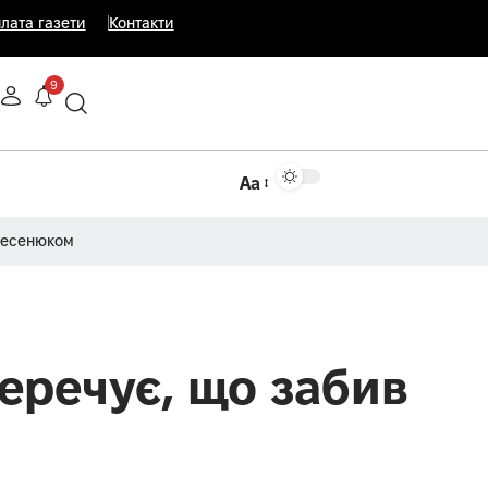
лата газети
Контакти
9
Аа
Несенюком
перечує, що забив