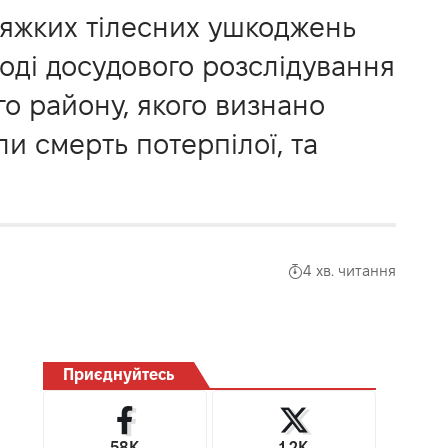
тяжких тілесних ушкоджень
 ході досудового розслідування
о району, якого визнано
и смерть потерпілої, та
4 хв. читання
Приєднуйтесь
58K
1.2K