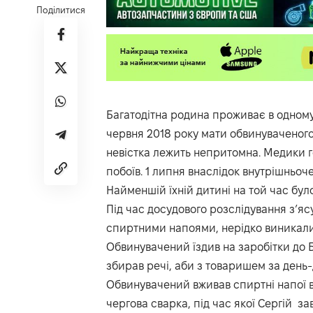
Поділитися
Багатодітна родина проживає в одному
червня 2018 року мати обвинуваченого 
невістка лежить непритомна. Медики го
побоїв. 1 липня внаслідок внутрішньоч
Найменшій їхній дитині на той час було
Під час досудового розслідування з’я
спиртними напоями, нерідко виникали 
Обвинувачений їздив на заробітки до Б
збирав речі, аби з товаришем за день-
Обвинувачений вживав спиртні напої в
чергова сварка, під час якої Сергій за