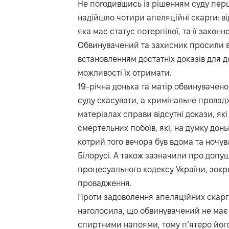
Не погодившись із рішенням суду першо
надійшло чотири апеляційні скарги: ві
яка має статус потерпілої, та її закон
Обвинувачений та захисник просили ви
встановленням достатніх доказів для д
можливості їх отримати.
19-річна донька та матір обвинувачено
суду скасувати, а кримінальне провад
матеріалах справи відсутні докази, як
смертельних побоїв, які, на думку донь
котрий того вечора був вдома та ночува
Білорусі. А також зазначили про допу
процесуального кодексу України, зокре
провадження.
Проти задоволення апеляційних скарг 
наголосила, що обвинувачений не має 
спиртними напоями, тому п’ятеро його