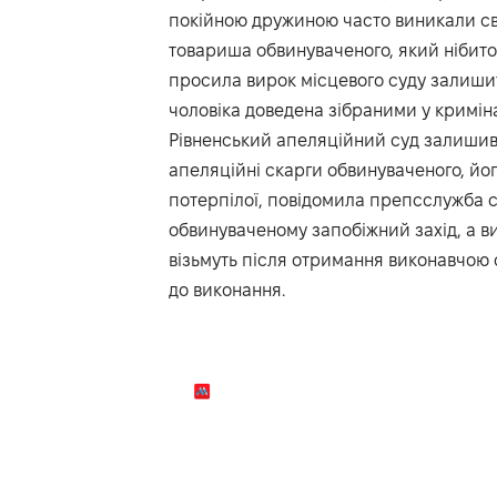
покійною дружиною часто виникали св
товариша обвинуваченого, який нібито 
просила вирок місцевого суду залишити
чоловіка доведена зібраними у кримі
Рівненський апеляційний суд залишив 
апеляційні скарги обвинуваченого, йог
потерпілої, повідомила препсслужба су
обвинуваченому запобіжний захід, а ви
візьмуть після отримання виконавчою 
до виконання.