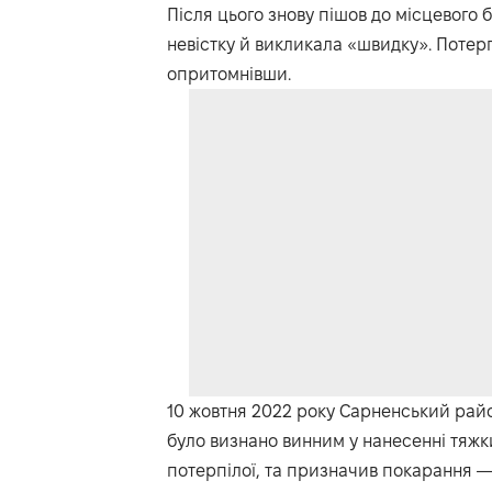
Після цього знову пішов до місцевого
невістку й викликала «швидку». Потерпі
опритомнівши.
10 жовтня 2022 року Сарненський район
було визнано винним у нанесенні тяж
потерпілої, та призначив покарання — 7