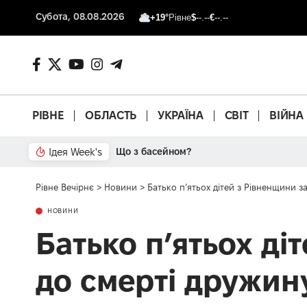
Субота, 08.08.2026
+19°
Рівне
$
--.--
€
--.--
РІВНЕ
ОБЛАСТЬ
УКРАЇНА
СВІТ
ВІЙНА
Ідея Week's
Що з басейном?
Рівне Вечірнє
>
Новини
>
Батько п’ятьох дітей з Рівненщини з
НОВИНИ
Батько п’ятьох ді
до смерті дружин