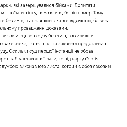
арки, які завершувалися бійками. Допитати
міг побити жінку, неможливо, бо він помер. Тому
 без змін, а апеляційні скарги відхилити, бо вина
нальному провадженні доказами.
вирок місцевого суду без змін, відхиливши
о захисника, потерпілої та законної представниці
ду. Оскільки суд першої інстанції не обрав
рок набрав законної сили, то під варту Сергія
службою виконавчого листа, котрий є обов’язковим