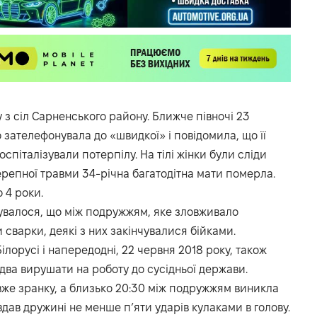
 з сіл Сарненського району. Ближче півночі 23
зателефонувала до «швидкої» і повідомила, що її
спіталізували потерпілу. На тілі жінки були сліди
ерепної травми 34-річна багатодітна мати померла.
 4 роки.
сувалося, що між подружжям, яке зловживало
сварки, деякі з них закінчувалися бійками.
ілорусі і напередодні, 22 червня 2018 року, також
два вирушати на роботу до сусідньої держави.
же зранку, а близько 20:30 між подружжям виникла
вдав дружині не менше п’яти ударів кулаками в голову.