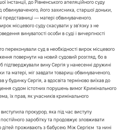
ї інстанції, до Рівненського апеляційного суду
д обвинуваченого, його захисника, старшої доньки,
ної представниці — матері обвинуваченого.
рок місцевого суду скасувати у зв’язку з не
оведення винуватості особи в суді і вичерпності
го переконували суд в необхідності вирок місцевого
ження повернути на новий судовий розгляд, бо в
і б підтверджували вину Сергія у нанесенні дружині
ки та матері, міг завдати товариш обвинуваченого,
в у будинку Сергія, а вдосвіта терміново виїхав до
щення судом істотних порушень вимог Кримінального
ма, їх прав, як учасників кримінального
виступила прокурор, яка під час виступу
постійного заробітку та продовжує зловживати
 дітей проживають з бабусею. Між Сергієм та нині