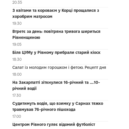
20:35
З квітами та короваєм у Корці прощалися з
хоробрим матросом
19:30
Втретє за день: повітряна тривога шириться
Рівненщиною
19:05
Біля ЦУМу у Рівному прибрали старий кіоск
18:30
Салат із молодим горошком і фетою. Рецепт дня
18:00
На Закарпатті зіткнулися 16-річний та ….10-
річний водії
17:30
Судитимуть водія, що взимку у Сарнах тяжко
травмував 76-річного пішохода
17:00
Центром Рівного гуляє відомий футболіст