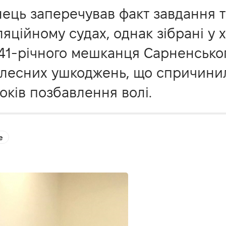
ець заперечував факт завдання 
еляційному судах, однак зібрані у
41-річного мешканця Сарненськог
ілесних ушкоджень, що спричинил
ків позбавлення волі.