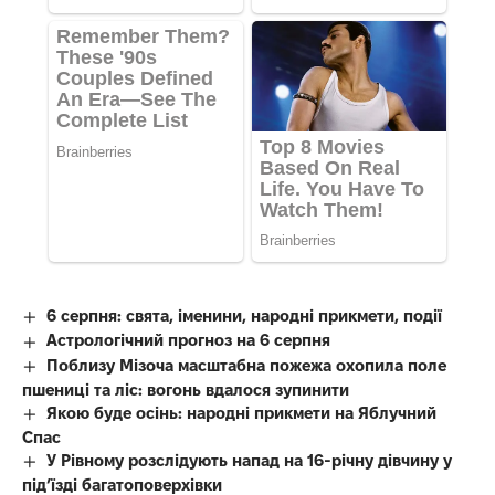
6 серпня: свята, іменини, народні прикмети, події
Астрологічний прогноз на 6 серпня
Поблизу Мізоча масштабна пожежа охопила поле
пшениці та ліс: вогонь вдалося зупинити
Якою буде осінь: народні прикмети на Яблучний
Спас
У Рівному розслідують напад на 16-річну дівчину у
під’їзді багатоповерхівки