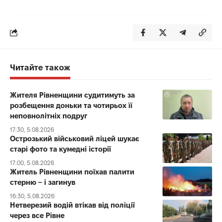
Читайте також
Жителя Рівненщини судитимуть за
розбещення доньки та чотирьох її
неповнолітніх подруг
17:30, 5.08.2026
Острозький військовий ліцей шукає
старі фото та кумедні історії
17:00, 5.08.2026
Житель Рівненщини поїхав палити
стерню – і загинув
16:30, 5.08.2026
Нетверезий водій втікав від поліції
через все Рівне