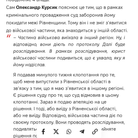
Сам
Олександр Курсик
пояснює це тим, що в рамках
кримінального провадження суд заборонив йому
покидати межі Рівненщини. Тому він і не зміг з’явитися
до військової частини, яка знаходиться у іншій області.
–
Частина військова виїхала в інший регіон. Ну, і
відповідно, вони діють по протоколу. Далі буде
розслідування. В рамках розслідування, юрист
військової частини подивиться, що є ухвала, яку я
йому надіслав.
Я подавав минулого тижня клопотання про те,
щоб мене випустили з Рівненської області в
зв’язку з тим, що я маю з’явитися в іншому регіоні.
Є рішення суду про те, що суд відмовив в цьому
клопотанні. Зараз я подаю апеляцію на це
рішення. І тоді, або виїду з Рівненської області,
або не виїду. Відповідно, військова частина діє по
своєму протоколу. Вони проводять розслідування,
подивляться, що є ухвала. І тоді буде прийняте
рішення по СЗЧ, – розповів Курсик.