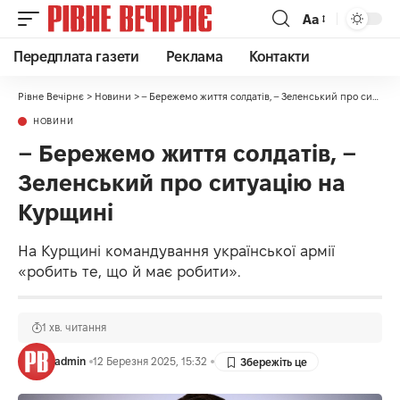
Аа
Передплата газети
Реклама
Контакти
Рівне Вечірнє
>
Новини
>
– Бережемо життя солдатів, – Зеленський про ситуацію на Курщині
НОВИНИ
– Бережемо життя солдатів, –
Зеленський про ситуацію на
Курщині
На Курщині командування української армії
«робить те, що й має робити».
1 хв. читання
admin
12 Березня 2025, 15:32