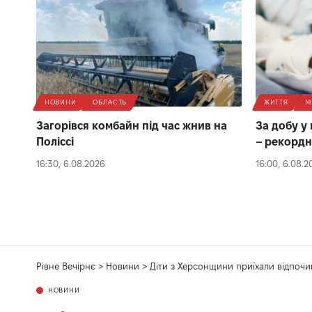
НОВИНИ
ОБЛАСТЬ
ЖИТТЯ
М
Загорівся комбайн під час жнив на
За добу у
Поліссі
– рекордн
16:30, 6.08.2026
16:00, 6.08.2
Рівне Вечірнє
>
Новини
>
Діти з Херсонщини приїхали відпоч
НОВИНИ