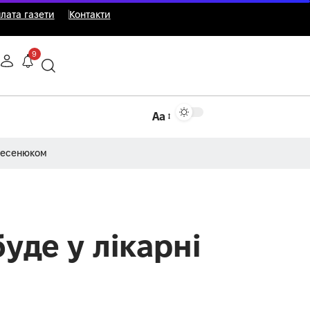
лата газети
Контакти
9
Аа
Несенюком
уде у лікарні