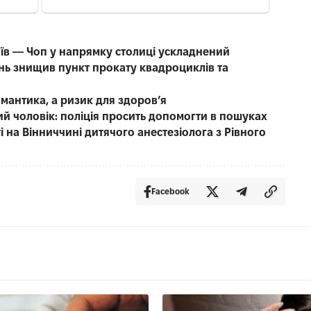
иїв — Чоп у напрямку столиці ускладнений
нь знищив пункт прокату квадроциклів та
омантика, а ризик для здоров’я
чний чоловік: поліція просить допомогти в пошуках
 на Вінниччині дитячого анестезіолога з Рівного
Facebook