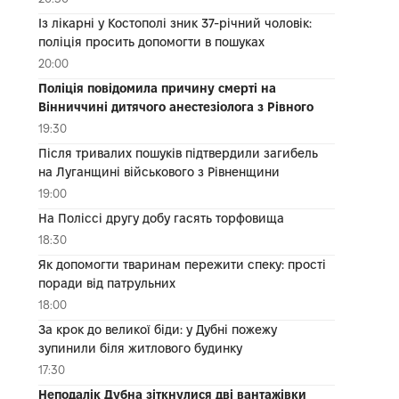
Із лікарні у Костополі зник 37-річний чоловік:
поліція просить допомогти в пошуках
20:00
Поліція повідомила причину смерті на
Вінниччині дитячого анестезіолога з Рівного
19:30
Після тривалих пошуків підтвердили загибель
на Луганщині військового з Рівненщини
19:00
На Поліссі другу добу гасять торфовища
18:30
Як допомогти тваринам пережити спеку: прості
поради від патрульних
18:00
За крок до великої біди: у Дубні пожежу
зупинили біля житлового будинку
17:30
Неподалік Дубна зіткнулися дві вантажівки