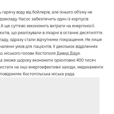
гарячу воду від бойлерів, але їхнього об’єму не
дзакладу. Насос забезпечить один із корпусів
А ще суттєво зекономить витрати на енергоносії.
тів, що реалізували в лікарні в останнє десятиліття.
акладу, одразу стали відчутними покращення. Не лише
наленні умов для пацієнтів. У декількох відділеннях
.о. міського голови Костополя Давид Дідух.
а зможе щороку економити орієнтовно 400 тисяч
ристати на інші енергоефективні заходи, медикаменти
повідомляє Костопільська міська рада.