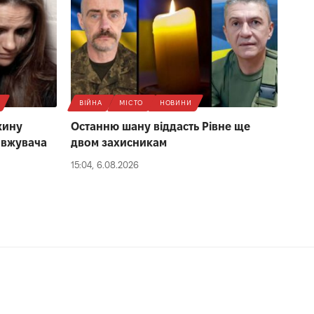
ВІЙНА
МІСТО
НОВИНИ
жину
Останню шану віддасть Рівне ще
овжувача
двом захисникам
15:04, 6.08.2026