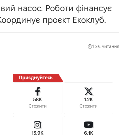
овий насос. Роботи фінансує
 Координує проєкт Екоклуб.
1 хв. читання
Приєднуйтесь
58K
1.2K
Стежити
Стежити
13.9K
6.1K