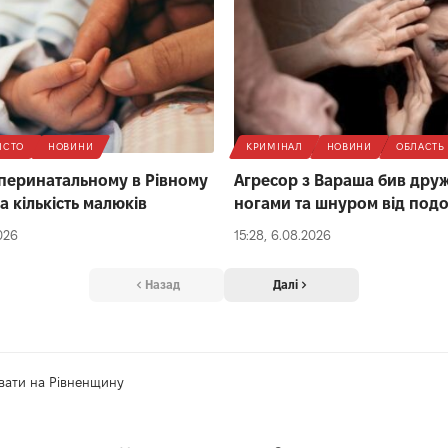
ІСТО
НОВИНИ
КРИМІНАЛ
НОВИНИ
ОБЛАСТЬ
 перинатальному в Рівному
Агресор з Вараша бив дру
а кількість малюків
ногами та шнуром від под
026
15:28, 6.08.2026
Назад
Далі
ивати на Рівненщину