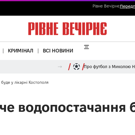
Рівне Вечірнє
Передп
КРИМІНАЛ
ВСІ НОВИНИ
Про футбол з Миколою 
буде у лікарні Костополя
че водопостачання б