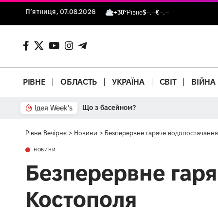
П’ятниця, 07.08.2026
+30°
Рівне
$
--.--
€
--.--
РІВНЕ
ОБЛАСТЬ
УКРАЇНА
СВІТ
ВІЙНА
Ідея Week's
Від паркану до картонки
Рівне Вечірнє
>
Новини
>
Безперервне гаряче водопостачання 
НОВИНИ
Безперервне гаря
Костополя