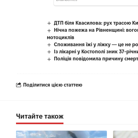
ДТП біля Квасилова: рух трасою К
Нічна пожежа на Рівненщині: вого
мотоциклів
Споживання їжі у ліжку — це не р
Із лікарні у Костополі зник 37-рі
Поліція повідомила причину смерті
Поділитися цією статтею
Читайте також