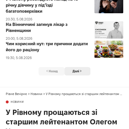
річну дівчину у під’їзді
багатоповерхівки
20:30, 5.08.2026
На Вінниччині загинув лікар з
Рівненщини
20:00, 5.08.2026
Чим корисний нут: три причини додати
його до раціону
19:30, 5.08.2026
Назад
Далі
Рівне Вечірнє
>
Новини
>
У Рівному прощаються зі старшим лейтенантом Олегом Устиновим
НОВИНИ
У Рівному прощаються зі
старшим лейтенантом Олегом