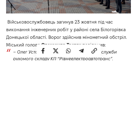
Військовослужбовець загинув 23 жовтня під час
виконання інженерних робіт у районі села Білогорівка
Донецької області. Ворог здійснив мінометний обстріл.
Міський голова
Олександр Третяк
повідомив:
– Олег Установ працював начальником служби
рухомого складу КП “Рівнеелектроавтотранс”.
Фактично цьому підприємству він присвятив усе
життя, бо ж розпочав роботу тут відразу після
закінчення НУВГП. Тож, коли розпочалася війна,
Олег був з головою занурений у роботу, бо наше
підприємство не зупинилося ні на день. І хоч не
мав справжнього військового досвіду, лише
військова кафедра у виші, він не став ховатися, а
пішов на захист нашої країни.