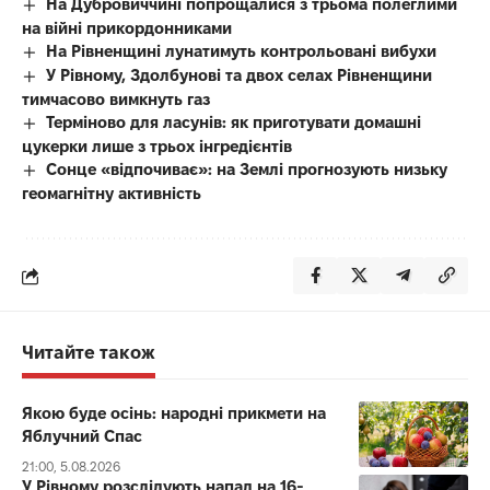
На Дубровиччині попрощалися з трьома полеглими
на війні прикордонниками
На Рівненщині лунатимуть контрольовані вибухи
У Рівному, Здолбунові та двох селах Рівненщини
тимчасово вимкнуть газ
Терміново для ласунів: як приготувати домашні
цукерки лише з трьох інгредієнтів
Сонце «відпочиває»: на Землі прогнозують низьку
геомагнітну активність
Читайте також
Якою буде осінь: народні прикмети на
Яблучний Спас
21:00, 5.08.2026
У Рівному розслідують напад на 16-