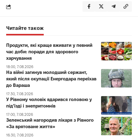
Читайте також
Продукти, які краще вживати у певний
час доби: поради для здорового
харчування
18:00, 7.08.2026
На війні загинув молодший сержант,
який після окупації Енергодара переїхав
до Вараша
17:30, 7.08.2026
У Рівному чоловік вдарився головою у
під’їзді і знепритомнів
17:00, 7.08.2026
Зеленський нагородив лікаря з Рівного
«За врятоване життя»
16:30, 7.08.2026