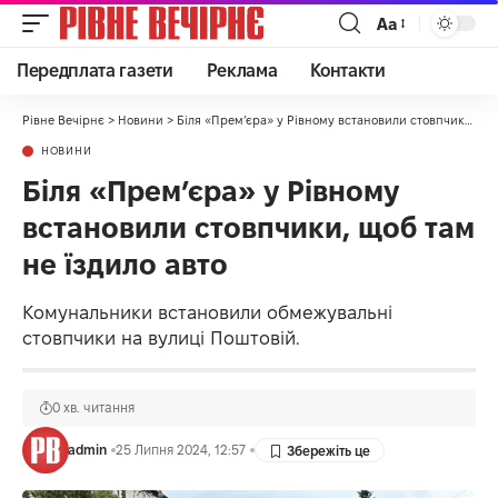
Аа
Передплата газети
Реклама
Контакти
Рівне Вечірнє
>
Новини
>
Біля «Прем’єра» у Рівному встановили стовпчики, щоб там не їздило авто
НОВИНИ
Біля «Прем’єра» у Рівному
встановили стовпчики, щоб там
не їздило авто
Комунальники встановили обмежувальні
стовпчики на вулиці Поштовій.
0 хв. читання
admin
25 Липня 2024, 12:57