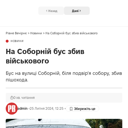
Назад
Далі
Рівне Вечірнє
>
Новини
>
На Соборній бус збив військового
НОВИНИ
На Соборній бус збив
військового
Бус на вулиці Соборній, біля подвір’я собору, збив
пішохода.
0 хв. читання
admin
25 Липня 2024, 12:25