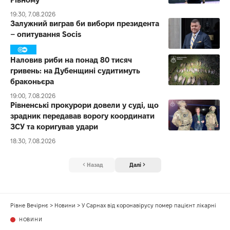
19:30, 7.08.2026
Залужний виграв би вибори президента
– опитування Socis
Наловив риби на понад 80 тисяч
гривень: на Дубенщині судитимуть
браконьєра
19:00, 7.08.2026
Рівненські прокурори довели у суді, що
зрадник передавав ворогу координати
ЗСУ та коригував удари
18:30, 7.08.2026
Назад
Далі
Рівне Вечірнє
>
Новини
>
У Сарнах від коронавірусу помер пацієнт лікарні
НОВИНИ