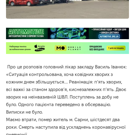
Про це розповів головний лікар закладу Василь Іванюк:
«Ситуація контрольована, хоча ковідних хворих з
кожним днем збільшується…. Реанімація: п‘ять хворих,
всі важкі за станом здоров‘я, киснезалежних п‘ять. Двоє
хворих на неінвазивній ШВЛ. Поступлень за добу не
було. Одного пацієнта переведено в обсервацію.
Виписки не було.
Маємо втрати, помер житель м. Сарни, шістдесят два
роки. Смерть наступила від ускладнень коронавірусної
пневмонії….