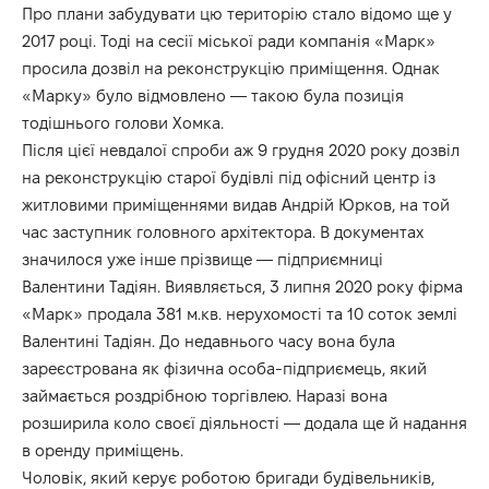
Про плани забудувати цю територію стало відомо ще у
2017 році. Тоді на сесії міської ради компанія «Марк»
просила дозвіл на реконструкцію приміщення. Однак
«Марку» було відмовлено — такою була позиція
тодішнього голови Хомка.
Після цієї невдалої спроби аж 9 грудня 2020 року дозвіл
на реконструкцію старої будівлі під офісний центр із
житловими приміщеннями видав Андрій Юрков, на той
час заступник головного архітектора. В документах
значилося уже інше прізвище — підприємниці
Валентини Тадіян. Виявляється, 3 липня 2020 року фірма
«Марк» продала 381 м.кв. нерухомості та 10 соток землі
Валентині Тадіян. До недавнього часу вона була
зареєстрована як фізична особа-підприємець, який
займається роздрібною торгівлею. Наразі вона
розширила коло своєї діяльності — додала ще й надання
в оренду приміщень.
Чоловік, який керує роботою бригади будівельників,