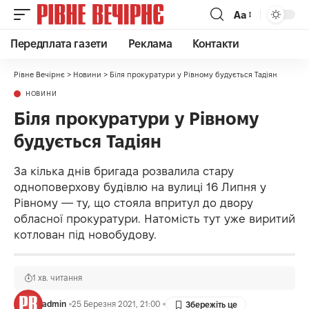
Аа
Передплата газети
Реклама
Контакти
Рівне Вечірнє
>
Новини
>
Біля прокуратури у Рівному будується Тадіян
НОВИНИ
Біля прокуратури у Рівному
будується Тадіян
За кілька днів бригада розвалила стару
одноповерхову будівлю на вулиці 16 Липня у
Рівному — ту, що стояла впритул до двору
обласної прокуратури. Натомість тут уже виритий
котлован під новобудову.
1 хв. читання
admin
25 Березня 2021, 21:00