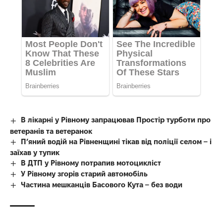
В лікарні у Рівному запрацював Простір турботи про
ветеранів та ветеранок
П’яний водій на Рівненщині тікав від поліції селом – і
заїхав у тупик
В ДТП у Рівному потрапив мотоцикліст
У Рівному згорів старий автомобіль
Частина мешканців Басового Кута – без води