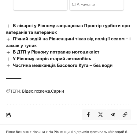
В лікарні у Рівному запрацював Простір турботи про
ветеранів та ветеранок
П’яний водій на Рівненщині тікав від поліції селом – і
заїхав у тупик
В ДТП у Рівному потрапив мотоцикліст
У Рівному згорів старий автомобіль
Частина мешканців Басового Кута – без води
ТЕГИ:
Відео
пожежа
Сарни
Рівне Вечірнє
>
Новини
>
На Рівненщині відгримів фестиваль «Молодий борщ»