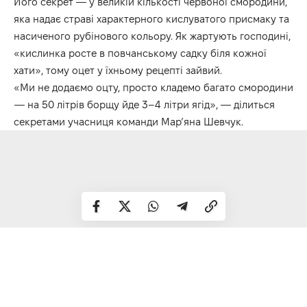
Його секрет — у великій кількості червоної смородини,
яка надає страві характерного кислуватого присмаку та
насиченого рубінового кольору. Як жартують господині,
«кислинка росте в повчанському садку біля кожної
хати», тому оцет у їхньому рецепті зайвий.
«Ми не додаємо оцту, просто кладемо багато смородини
— на 50 літрів борщу йде 3–4 літри ягід», — ділиться
секретами учасниця команди Мар’яна Шевчук.