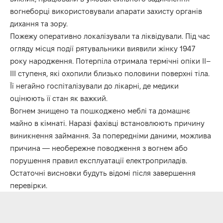
вогнеборці використовували апарати захисту органів
дихання та зору.
Пожежу оперативно локалізували та ліквідували. Під час
огляду місця події рятувальники виявили жінку 1947
року народження. Потерпіла отримала термічні опіки ІІ–
ІІІ ступеня, які охопили близько половини поверхні тіла.
Її негайно госпіталізували до лікарні, де медики
оцінюють її стан як важкий.
Вогнем знищено та пошкоджено меблі та домашнє
майно в кімнаті. Наразі фахівці встановлюють причину
виникнення займання. За попередніми даними, можлива
причина — необережне поводження з вогнем або
порушення правил експлуатації електроприладів.
Остаточні висновки будуть відомі після завершення
перевірки.