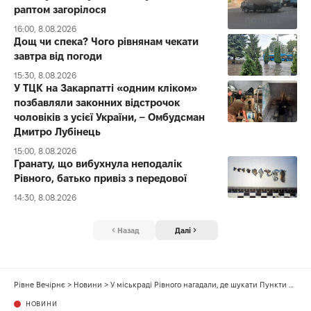
раптом загорілося
16:00, 8.08.2026
Дощ чи спека? Чого рівнянам чекати
завтра від погоди
15:30, 8.08.2026
У ТЦК на Закарпатті «одним кліком»
позбавляли законних відстрочок
чоловіків з усієї України, – Омбудсман
Дмитро Лубінець
15:00, 8.08.2026
Гранату, що вибухнула неподалік
Рівного, батько привіз з передової
14:30, 8.08.2026
Назад
Далі
Рівне Вечірнє
>
Новини
>
У міськраді Рівного нагадали, де шукати Пункти незламності
НОВИНИ