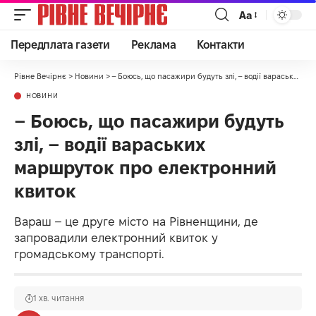
Аа
Передплата газети
Реклама
Контакти
Рівне Вечірнє
>
Новини
>
– Боюсь, що пасажири будуть злі, – водії вараських маршруток про електронний квиток
НОВИНИ
– Боюсь, що пасажири будуть
злі, – водії вараських
маршруток про електронний
квиток
Вараш – це друге місто на Рівненщини, де
запровадили електронний квиток у
громадському транспорті.
1 хв. читання