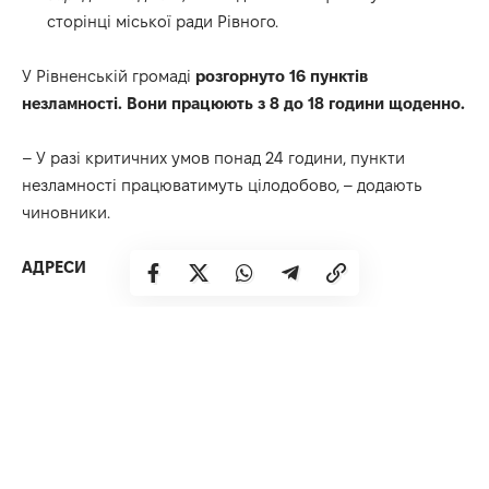
сторінці міської ради Рівного.
У Рівненській громаді
розгорнуто 16 пунктів
незламності. Вони працюють з 8 до 18 години щоденно.
– У разі критичних умов понад 24 години, пункти
незламності працюватимуть цілодобово, – додають
чиновники.
АДРЕСИ
Намет на майдані Незалежності
Намет на майдані Міст-Героїв України
Намет «Майдан Магдебурзького права», вул.Соборна,
12-а (перед міською радою)