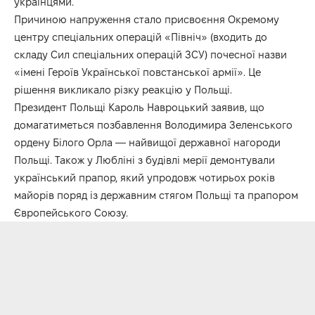
українцями.
Причиною напруження стало присвоєння Окремому
центру спеціальних операцій «Північ» (входить до
складу Сил спеціальних операцій ЗСУ) почесної назви
«імені Героїв Української повстанської армії». Це
рішення викликало різку реакцію у Польщі.
Президент Польщі Кароль Навроцький заявив, що
домагатиметься позбавлення Володимира Зеленського
ордену Білого Орла — найвищої державної нагороди
Польщі. Також у Любліні з будівлі мерії демонтували
український прапор, який упродовж чотирьох років
майорів поряд із державним стягом Польщі та прапором
Європейського Союзу.