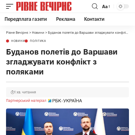
Аа
Передплата газети
Реклама
Контакти
Рівне Вечірнє
>
Новини
>
Буданов полетів до Варшави згладжувати конфлікт з поляками
НОВИНИ
ПОЛІТИКА
Буданов полетів до Варшави
згладжувати конфлікт з
поляками
1 хв. читання
Партнерський матеріал