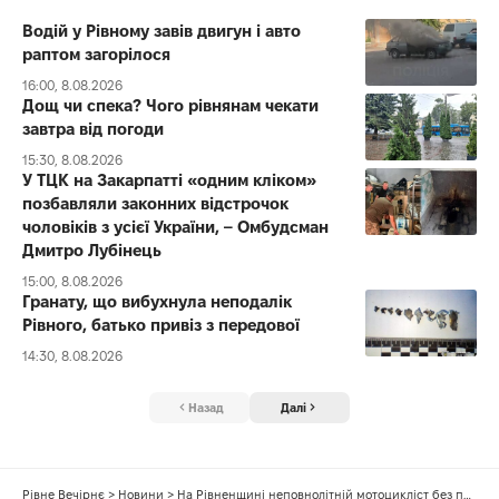
Водій у Рівному завів двигун і авто
раптом загорілося
16:00, 8.08.2026
Дощ чи спека? Чого рівнянам чекати
завтра від погоди
15:30, 8.08.2026
У ТЦК на Закарпатті «одним кліком»
позбавляли законних відстрочок
чоловіків з усієї України, – Омбудсман
Дмитро Лубінець
15:00, 8.08.2026
Гранату, що вибухнула неподалік
Рівного, батько привіз з передової
14:30, 8.08.2026
Назад
Далі
Рівне Вечірнє
>
Новини
>
На Рівненщині неповнолітній мотоцикліст без прав спровокував зіткнення з авто