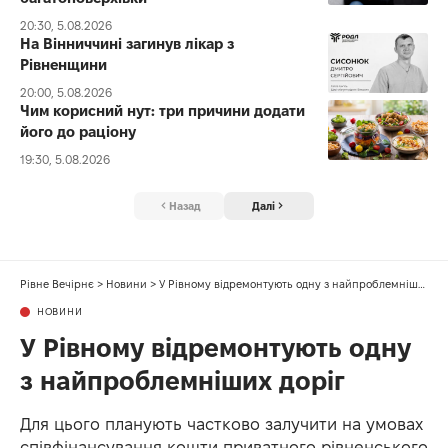
20:30, 5.08.2026
На Вінниччині загинув лікар з
Рівненщини
20:00, 5.08.2026
Чим корисний нут: три причини додати
його до раціону
19:30, 5.08.2026
Назад
Далі
Рівне Вечірнє
>
Новини
>
У Рівному відремонтують одну з найпроблемніших доріг
НОВИНИ
У Рівному відремонтують одну
з найпроблемніших доріг
Для цього планують частково залучити на умовах
співфінансування кошти приватного рівненського