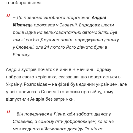
тероборонівцем.
–
До повномасштабного вторгнення
Андрій
Мізинець
проживав у Словенії. Впродовж шести
років їздив на великовантажних автомобілях. Був
там зі сім’єю. Дружина навіть народжувала доньку
у Словенії, але 24 лютого його дівчата були в
Рівному.
Андрій зустрів початок війни в Німеччині і одразу
набрав свого керівника, сказавши, що повертається в
Україну. Розповідає – на фірмі був єдиним українцем, але
у всіх новинах в Словенії говорили про війну, тому
відпустили Андрія без затримки.
–
Він повернувся в Рівне, аби забрати дівчат у
Словенію, а самому піти добровольцем, хоча не
мав жодного військового досвіду. Та жінка