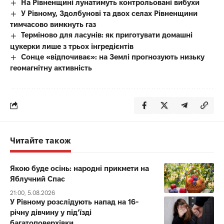
На Рівненщині лунатимуть контрольовані вибухи
У Рівному, Здолбунові та двох селах Рівненщини
тимчасово вимкнуть газ
Терміново для ласунів: як приготувати домашні
цукерки лише з трьох інгредієнтів
Сонце «відпочиває»: на Землі прогнозують низьку
геомагнітну активність
Читайте також
Якою буде осінь: народні прикмети на
Яблучний Спас
21:00, 5.08.2026
У Рівному розслідують напад на 16-
річну дівчину у під’їзді
багатоповерхівки