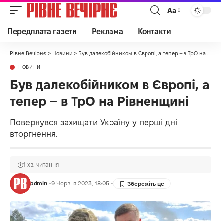
Аа
Передплата газети
Реклама
Контакти
Рівне Вечірнє
>
Новини
>
Був далекобійником в Європі, а тепер – в ТрО на Рівненщині
НОВИНИ
Був далекобійником в Європі, а
тепер – в ТрО на Рівненщині
Повернувся захищати Україну у перші дні
вторгнення.
1 хв. читання
admin
9 Червня 2023, 18:05