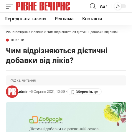
Аа
Передплата газети
Реклама
Контакти
Рівне Вечірнє
>
Новини
>
Чим відрізняються дієтичні добавки від ліків?
НОВИНИ
Чим відрізняються дієтичні
добавки від ліків?
2 хв. читання
admin
6 Серпня 2021, 10:39