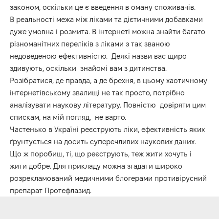
законом, оскільки це є введення в оману споживачів.
В реальності межа між ліками та дієтичними добавками
дуже умовна і розмита. В інтернеті можна знайти багато
різноманітних переліків з ліками з так званою
недоведеною ефективністю. Деякі назви вас щиро
здивують, оскільки знайомі вам з дитинства.
Розібратися, де правда, а де брехня, в цьому хаотичному
інтернетівському звалищі не так просто, потрібно
аналізувати наукову літературу. Повністю довіряти цим
спискам, на мій погляд, не варто.
Частенько в Україні реєструють ліки, ефективність яких
ґрунтується на досить суперечливих наукових даних.
Що ж поробиш, ті, що реєструють, теж жити хочуть і
жити добре. Для прикладу можна згадати широко
розрекламований медичними блогерами
противірусний
препарат Протефлазид
.