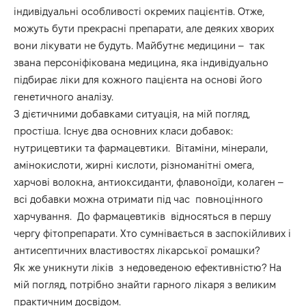
індивідуальні особливості окремих пацієнтів. Отже,
можуть бути прекрасні препарати, але деяких хворих
вони лікувати не будуть. Майбутнє медицини – так
звана персоніфікована медицина, яка індивідуально
підбирає ліки для кожного пацієнта на основі його
генетичного аналізу.
З дієтичними добавками ситуація, на мій погляд,
простіша. Існує два основних класи добавок:
нутрицевтики та фармацевтики. Вітаміни, мінерали,
амінокислоти, жирні кислоти, різноманітні омега,
харчові волокна, антиоксиданти, флавоноїди, колаген –
всі добавки можна отримати під час повноцінного
харчування. До фармацевтиків відносяться в першу
чергу фітопрепарати. Хто сумнівається в заспокійливих і
антисептичних властивостях лікарської ромашки?
Як же уникнути ліків з недоведеною ефективністю? На
мій погляд, потрібно знайти гарного лікаря з великим
практичним досвідом.