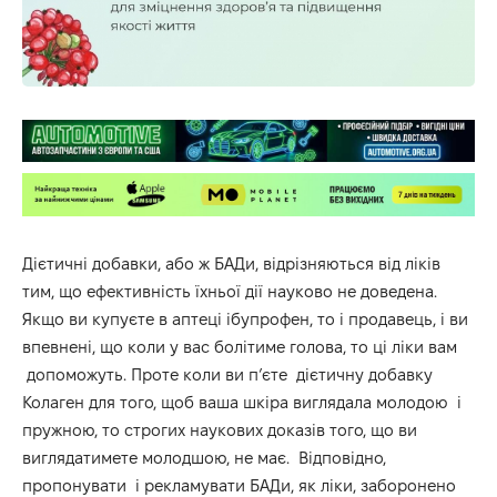
Дієтичні добавки, або ж БАДи, відрізняються від ліків
тим, що ефективність їхньої дії науково не доведена.
Якщо ви купуєте в аптеці ібупрофен, то і продавець, і ви
впевнені, що коли у вас болітиме голова, то ці ліки вам
допоможуть. Проте коли ви п’єте
дієтичну добавку
Колаген
для того, щоб ваша шкіра виглядала молодою і
пружною, то строгих наукових доказів того, що ви
виглядатимете молодшою, не має. Відповідно,
пропонувати і рекламувати БАДи, як ліки, заборонено