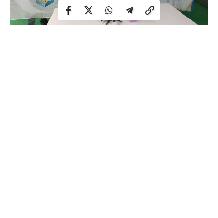
Рівнянин Михайло Романчук вперше за 17 років здобув
для України олімпійські медалі у плаванні – “срібло” і
“бронзу”. Спортсмен зізнався, що після другого фіналу,
коли здобув срібну нагороду, поступившись однією
секундою американцю – засмутився.
Але тепер Романчук впевнений, що найбільші перемоги
його чекають у майбутньому. 7 серпня у спортсмена
день народження. Після нього Романчук збирається
місяць перепочити. А далі готувалися до нових змагань,
зокрема, і до наступних Олімпійських ігор в Парижі, які
відбудуться в 2024 році.
“Такі результати завжди мотивують працювати ще