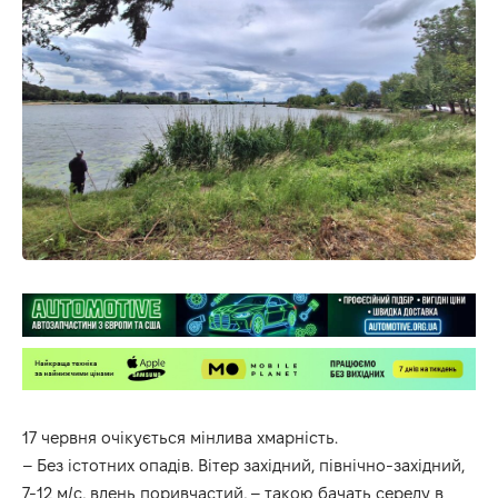
17 червня очікується мінлива хмарність.
– Без істотних опадів. Вітер західний, північно-західний,
7-12 м/с, вдень поривчастий, – такою бачать середу в