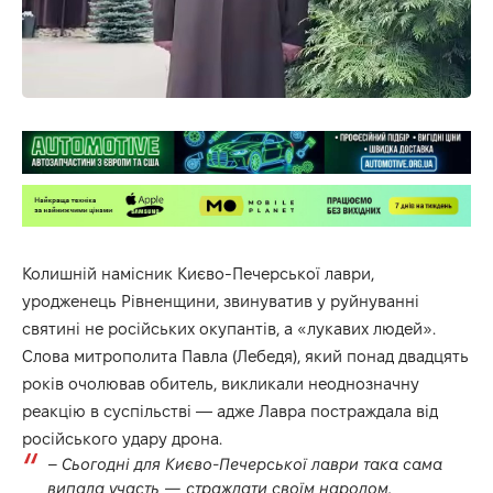
Колишній намісник Києво-Печерської лаври,
уродженець Рівненщини, звинуватив у руйнуванні
святині не російських окупантів, а «лукавих людей».
Слова митрополита Павла (Лебедя), який понад двадцять
років очолював обитель, викликали неоднозначну
реакцію в суспільстві — адже Лавра постраждала від
російського удару дрона.
–
Сьогодні для Києво-Печерської лаври така сама
випала участь — страждати своїм народом,