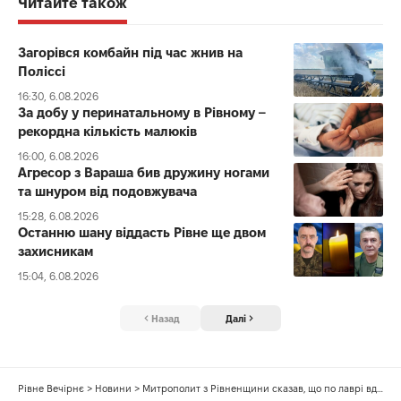
Читайте також
Загорівся комбайн під час жнив на
Поліссі
16:30, 6.08.2026
За добу у перинатальному в Рівному –
рекордна кількість малюків
16:00, 6.08.2026
Агресор з Вараша бив дружину ногами
та шнуром від подовжувача
15:28, 6.08.2026
Останню шану віддасть Рівне ще двом
захисникам
15:04, 6.08.2026
Назад
Далі
Рівне Вечірнє
>
Новини
>
Митрополит з Рівненщини сказав, що по лаврі вдарили «сили зла» і не згадав Росію