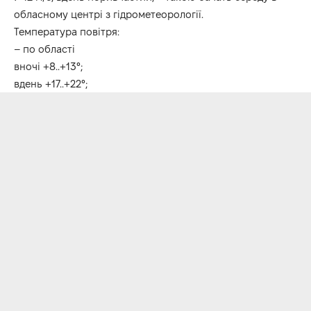
обласному
центрі
з
гідрометеорології
.
Температура повітря:
– по області
вночі +8..+13°;
вдень +17..+22°;