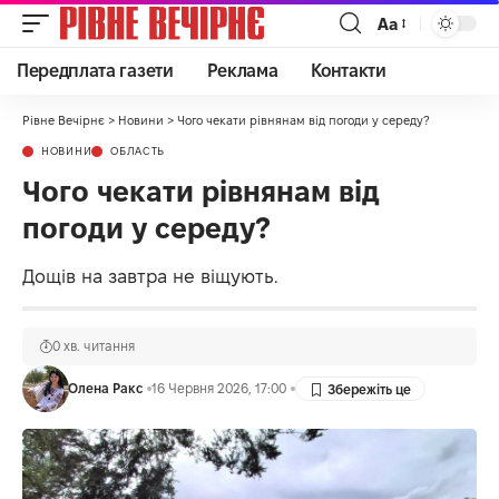
Аа
Передплата газети
Реклама
Контакти
Рівне Вечірнє
>
Новини
>
Чого чекати рівнянам від погоди у середу?
НОВИНИ
ОБЛАСТЬ
Чого чекати рівнянам від
погоди у середу?
Дощів на завтра не віщують.
0 хв. читання
Олена Ракс
16 Червня 2026, 17:00