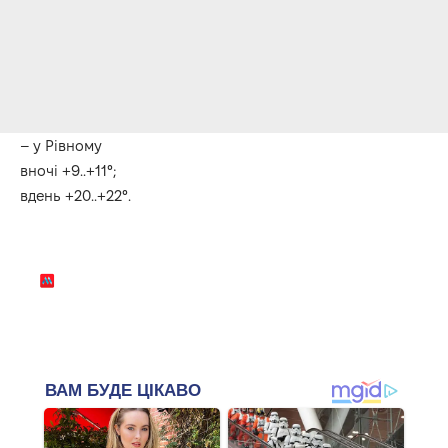
– у Рівному
вночі +9..+11°;
вдень +20..+22°.