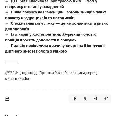
ДТП біля Квасилова: рух трасою Київ — Чоп у
напрямку столиці ускладнений
Нічна пожежа на Рівненщині: вогонь знищив пункт
прокату квадроциклів та мотоциклів
Споживання їжі у ліжку — це не романтика, а ризик
для здоров’я
Із лікарні у Костополі зник 37-річний чоловік:
поліція просить допомогти в пошуках
Поліція повідомила причину смерті на Вінниччині
дитячого анестезіолога з Рівного
ТЕГИ:
дощ
погода
Прогноз
Рівне
Рівненщина
середа
синоптики
Топ