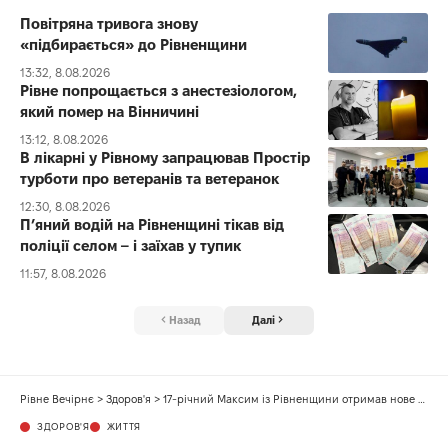
Повітряна тривога знову
«підбирається» до Рівненщини
13:32, 8.08.2026
Рівне попрощається з анестезіологом,
який помер на Вінничині
13:12, 8.08.2026
В лікарні у Рівному запрацював Простір
турботи про ветеранів та ветеранок
12:30, 8.08.2026
П’яний водій на Рівненщині тікав від
поліції селом – і заїхав у тупик
11:57, 8.08.2026
Назад
Далі
Рівне Вечірнє
>
Здоров'я
>
17-річний Максим із Рівненщини отримав нове серце і мріє стати програмістом
ЗДОРОВ'Я
ЖИТТЯ