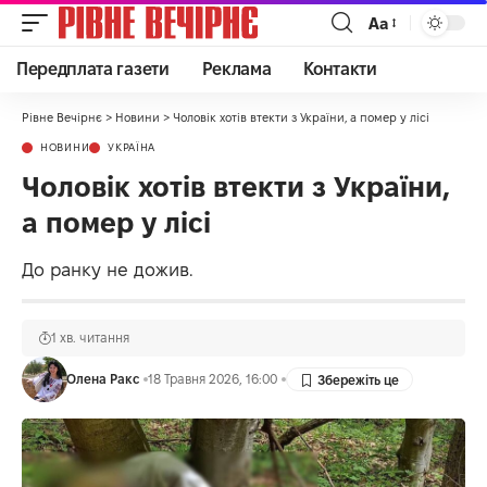
Аа
Передплата газети
Реклама
Контакти
Рівне Вечірнє
>
Новини
>
Чоловік хотів втекти з України, а помер у лісі
НОВИНИ
УКРАЇНА
Чоловік хотів втекти з України,
а помер у лісі
До ранку не дожив.
1 хв. читання
Олена Ракс
18 Травня 2026, 16:00