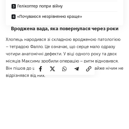
Гелікоптер попри війну
«Почуваюся незрівнянно краще»
Вроджена вада, яка повернулася через роки
Хлопець народився зі складною вродженою патологією
– тетрадою Фалло. Це означає, що серце мало одразу
чотири анатомічні дефекти. У віці одного року та двох
місяців Максиму зробили операцію – ритм відновився.
Він пішов до школи, ріс із ровесниками й майже нічим не
відрізнявся від них.