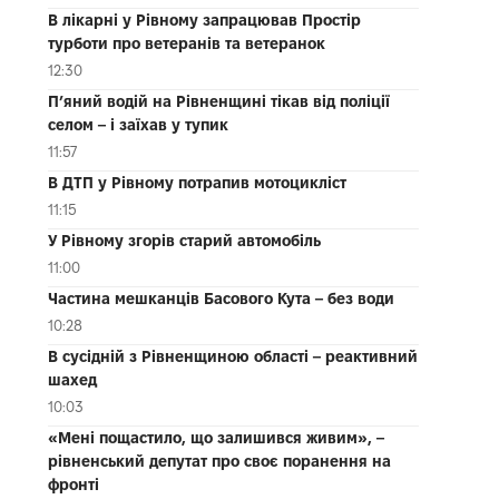
В лікарні у Рівному запрацював Простір
турботи про ветеранів та ветеранок
12:30
П’яний водій на Рівненщині тікав від поліції
селом – і заїхав у тупик
11:57
В ДТП у Рівному потрапив мотоцикліст
11:15
У Рівному згорів старий автомобіль
11:00
Частина мешканців Басового Кута – без води
10:28
В сусідній з Рівненщиною області – реактивний
шахед
10:03
«Мені пощастило, що залишився живим», –
рівненський депутат про своє поранення на
фронті