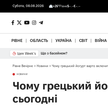
Субота, 08.08.2026
+26°
Рівне
$
--.--
€
--.--
РІВНЕ
ОБЛАСТЬ
УКРАЇНА
СВІТ
ВІЙНА
Ідея Week's
Що з басейном?
Рівне Вечірнє
>
Новини
>
Чому грецький йогурт варто включит
НОВИНИ
Чому грецький йо
сьогодні