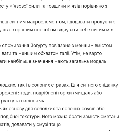
ту м’язової сили та товщини м’язів порівняно з
більш ситним макроелементом, і додавати продукти з
кусів є хорошим способом відчувати себе ситим між
: споживання йогурту пов’язане з меншим вмістом
ваги та меншим обхватом талії. Утім, не варто
ваги найбільше значення мають загальна модель
одких, так і в солоних стравах. Для ситного сніданку
орожені ягоди, подрібнені горіхи (мигдаль або
ружку та насіння чіа.
 як основу для солодких та солоних соусів або
подібної текстури. Його можна брати замість сметани
атів, додавати у смузі тощо.