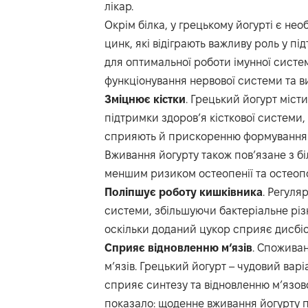
лікар.
Окрім білка, у грецькому йогурті є нео
цинк, які відіграють важливу роль у пі
для оптимальної роботи імунної систем
функціонування нервової системи та ви
Зміцнює
кістки
. Грецький йогурт міст
підтримки здоров’я кісткової системи,
сприяють й прискоренню формування к
Вживання йогурту також пов’язане з б
меншим ризиком остеопенії та остеопо
Поліпшує
роботу
кишківника
. Регуля
системи, збільшуючи бактеріальне різ
оскільки доданий цукор сприяє дисбіо
Сприяє
відновленню
м‘язів
. Споживан
м’язів. Грецький йогурт – чудовий вар
сприяє синтезу та відновленню м’язово
показало: щоденне вживання йогурту 