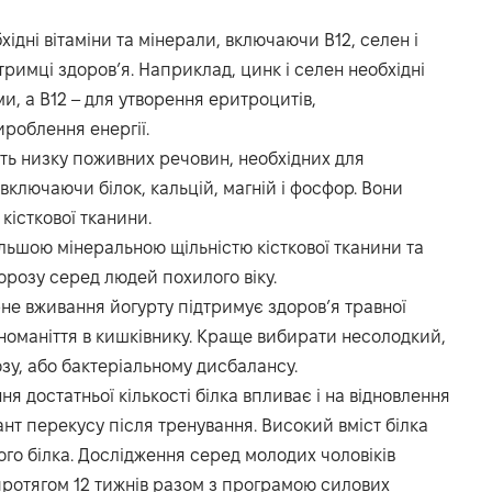
бхідні вітаміни та мінерали, включаючи В12, селен і
дтримці здоров’я. Наприклад, цинк і селен необхідні
и, а В12 – для утворення еритроцитів,
роблення енергії.
ить низку поживних речовин, необхідних для
 включаючи білок, кальцій, магній і фосфор. Вони
істкової тканини.
ільшою мінеральною щільністю кісткової тканини та
розу серед людей похилого віку.
рне вживання йогурту підтримує здоров’я травної
номаніття в кишківнику. Краще вибирати несолодкий,
зу, або бактеріальному дисбалансу.
ня достатньої кількості білка впливає і на відновлення
іант перекусу після тренування. Високий вміст білка
го білка. Дослідження серед молодих чоловіків
протягом 12 тижнів разом з програмою силових