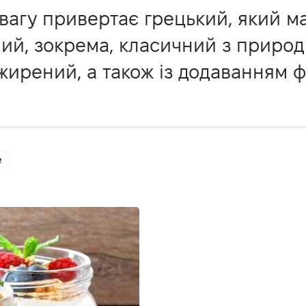
увагу привертає грецький, який ма
ний, зокрема, класичний з природн
рений, а також із додаванням фру