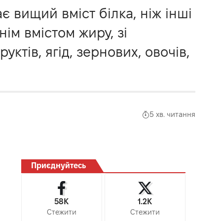
є вищий вміст білка, ніж інші
ім вмістом жиру, зі
ктів, ягід, зернових, овочів,
5 хв. читання
Приєднуйтесь
58K
1.2K
Стежити
Стежити