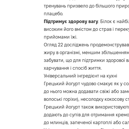
тренувань призвело до більшого прирос
плацебо.
Підтримує
здорову
вагу
. Білок є най
високим його вмістом до страв і пере
прийомами їжі.
Огляд 22 досліджень продемонстрував
жиру в організмі, меншим збільшенням 
забувати, що для підтримки здорової 
харчування і спосіб життя.
Універсальний інгредієнт на кухні
Грецький йогурт чудово смакує як у сол
до нього можна додавати свіжі або зам
волоські горіхи), несолодку кокосову ст
Грецький йогурт також використовують
додають до супів для отримання кремо
до млинців, запеченої картоплі або сал