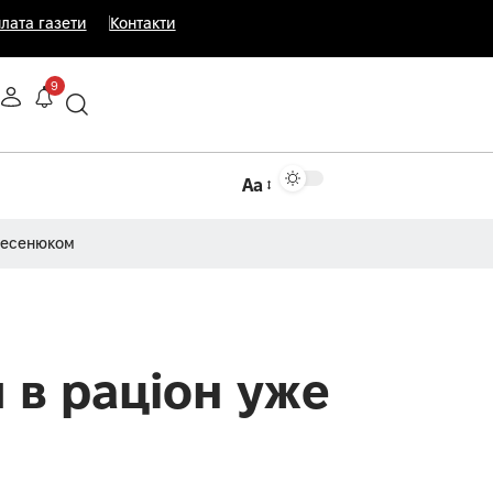
лата газети
Контакти
9
Аа
Несенюком
 в раціон уже