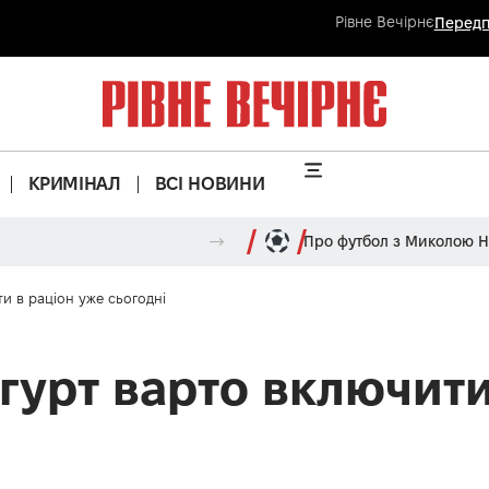
Рівне Вечірнє
Передп
КРИМІНАЛ
ВСІ НОВИНИ
Про футбол з Миколою 
и в раціон уже сьогодні
гурт варто включити