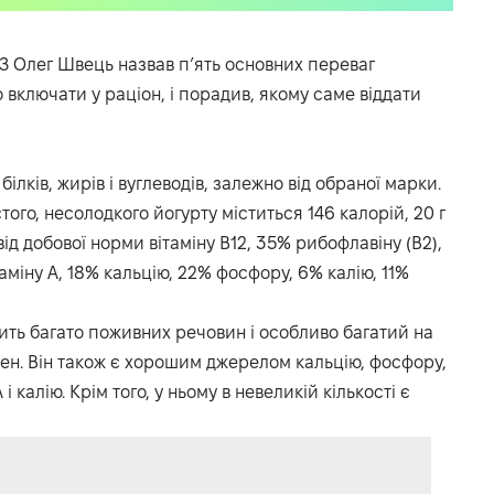
З Олег Швець назвав п’ять основних переваг
о включати у раціон, і порадив, якому саме віддати
лків, жирів і вуглеводів, залежно від обраної марки.
ого, несолодкого йогурту міститься 146 калорій, 20 г
% від добової норми вітаміну B12, 35% рибофлавіну (В2),
аміну А, 18% кальцію, 22% фосфору, 6% калію, 11%
ить багато поживних речовин і особливо багатий на
селен. Він також є хорошим джерелом кальцію, фосфору,
і калію. Крім того, у ньому в невеликій кількості є