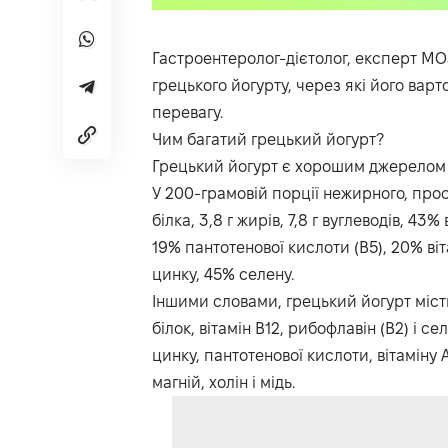
Гастроентеролог-дієтолог, експерт МО
грецького йогурту, через які його варт
перевагу.
Чим багатий грецький йогурт?
Грецький йогурт є хорошим джерелом бі
У 200-грамовій порції нежирного, прост
білка, 3,8 г жирів, 7,8 г вуглеводів, 43
19% пантотенової кислоти (В5), 20% віт
цинку, 45% селену.
Іншими словами, грецький йогурт міст
білок, вітамін В12, рибофлавін (В2) і 
цинку, пантотенової кислоти, вітаміну А 
магній, холін і мідь.