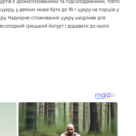
огуртів є ароматизованими та підсолодженими, тобто
 цукру, у деяких може бути до 16 г цукру на порцію у
укру. Надмірне споживання цукру шкідливе для
несолодкий грецький йогурт і додавати до нього