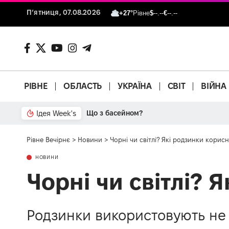
П’ятниця, 07.08.2026
+27°
Рівне
$
--.--
€
--.--
РІВНЕ
ОБЛАСТЬ
УКРАЇНА
СВІТ
ВІЙНА
Ідея Week's
Від паркану до картонки
Рівне Вечірнє
>
Новини
>
Чорні чи світлі? Які родзинки корисн
НОВИНИ
Чорні чи світлі? 
Родзинки використовують не т