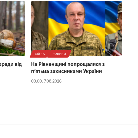
ВІЙНА
НОВИНИ
оради від
На Рівненщині попрощалися з
п’ятьма захисниками України
09:00, 7.08.2026