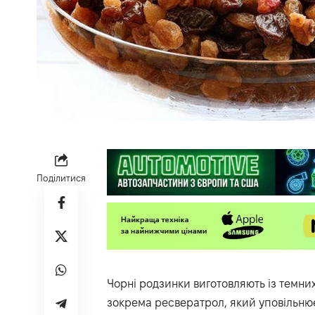
Поділитися
Чорні родзинки виготовляють із темних
зокрема ресвератрол, який уповільню