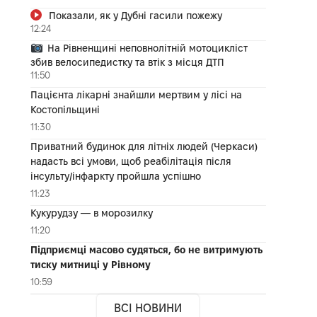
Показали, як у Дубні гасили пожежу
12:24
На Рівненщині неповнолітній мотоцикліст
збив велосипедистку та втік з місця ДТП
11:50
Пацієнта лікарні знайшли мертвим у лісі на
Костопільщині
11:30
Приватний будинок для літніх людей (Черкаси)
надасть всі умови, щоб реабілітація після
інсульту/інфаркту пройшла успішно
11:23
Кукурудзу — в морозилку
11:20
Підприємці масово судяться, бо не витримують
тиску митниці у Рівному
10:59
ВСІ НОВИНИ