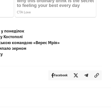
 у понеділок
 у Костополі
енською командою «Верес Мрія»
сипало зерном
жу
Facebook