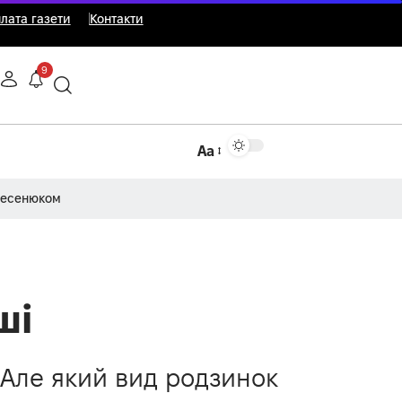
лата газети
Контакти
9
Аа
Несенюком
ші
. Але який вид родзинок