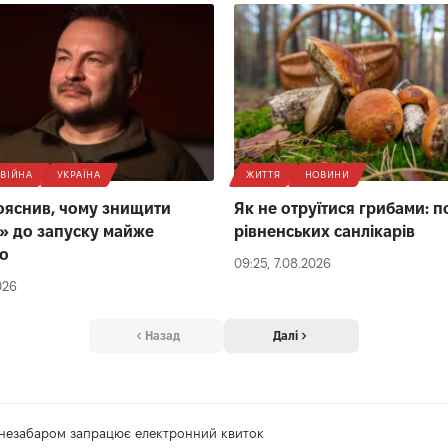
ВІЙНА
УКРАЇНА
ЖИТТЯ
НОВИНИ
ояснив, чому знищити
Як не отруїтися грибами: п
» до запуску майже
рівненських санлікарів
о
09:25, 7.08.2026
026
Назад
Далі
 незабаром запрацює електронний квиток