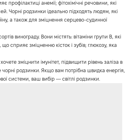
є профілактиці анемії; фітохімічні речовини, які
ей. Чорні родзинки ідеально підходять людям, які
іну, а також для зміцнення серцево-судинної
ортів винограду. Вони містять: вітаміни групи В, які
 що сприяє зміцненню кісток і зубів; глюкозу, яка
очете зміцнити імунітет, підвищити рівень заліза в
е чорні родзинки. Якщо вам потрібна швидка енергія,
ої системи, ваш вибір — світлі родзинки.