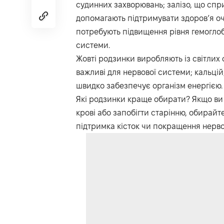
судинних захворювань; залізо, що сприя
допомагають підтримувати здоров’я оч
потребують підвищення рівня гемоглоб
системи.
Жовті родзинки виробляють із світлих с
важливі для нервової системи; кальцій,
швидко забезпечує організм енергією.
Які родзинки краще обирати? Якщо ви х
крові або запобігти старінню, обирайт
підтримка кісток чи покращення нервов