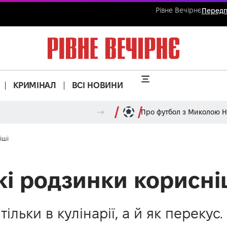
Рівне Вечірнє
Передп
КРИМІНАЛ
ВСІ НОВИНИ
Про футбол з Миколою 
іші
Які родзинки корисні
ільки в кулінарії, а й як перекус