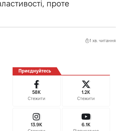
властивості, проте
1 хв. читання
Приєднуйтесь
58K
1.2K
Стежити
Стежити
13.9K
6.1K
Стежити
Підписатися