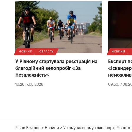
НОВИНИ
ОБЛАСТЬ
НОВИНИ
У Рівному стартувала реєстрація на
Експерт п
благодійний велопробіг «За
«Іскандер
Незалежність»
неможлив
10:26, 7.08.2026
09:50, 7.08.2
Рівне Вечірнє
>
Новини
>
У комунальному транспорті Рівного