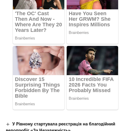
У Рівному стартувала реєстрація на благодійний
велопробіг «За Незалежність»