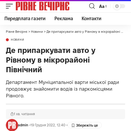
Аа
Передплата газети
Реклама
Контакти
Рівне Вечірнє
>
Новини
>
Де припаркувати авто у Рівному в мікрорайоні Північний
НОВИНИ
Де припаркувати авто у
Рівному в мікрорайоні
Північний
Департамент Муніципальної варти міської ради
продовжує знайомити водів із паркомісцями
Рівного.
1 хв. читання
admin
19 Грудня 2022, 12:40