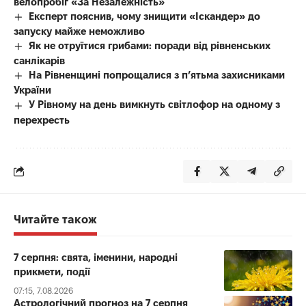
велопробіг «За Незалежність»
Експерт пояснив, чому знищити «Іскандер» до
запуску майже неможливо
Як не отруїтися грибами: поради від рівненських
санлікарів
На Рівненщині попрощалися з п’ятьма захисниками
України
У Рівному на день вимкнуть світлофор на одному з
перехресть
Читайте також
7 серпня: свята, іменини, народні
прикмети, події
07:15, 7.08.2026
Астрологічний прогноз на 7 серпня