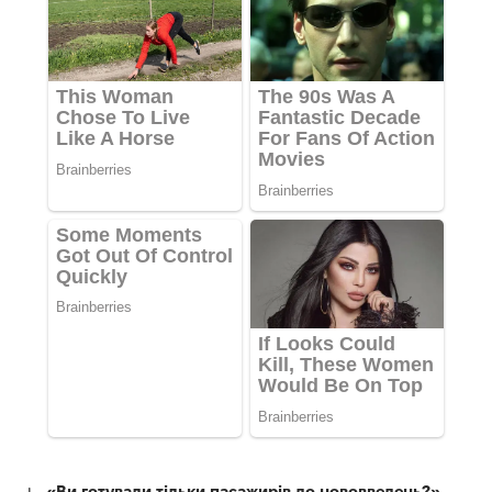
«Ви готували тільки пасажирів до нововведень?»