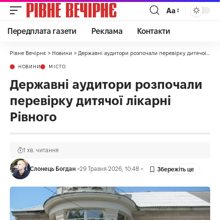
Аа
Передплата газети
Реклама
Контакти
Рівне Вечірнє
>
Новини
>
Державні аудитори розпочали перевірку дитячої лікарні Рівного
НОВИНИ
МІСТО
Державні аудитори розпочали
перевірку дитячої лікарні
Рівного
1 хв. читання
Слонець Богдан
29 Травня 2026, 10:48