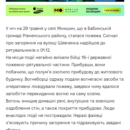
У ніч на 29 травня у селі Мнишин, що в Бабинській
громаді Рівненського району, сталася пожежа. Сигнал
про загоряння на вулиці Шевченка надійшов до
рятувальників о 01:12.
На місце події негайно виїхали бійці 16-ї державної
пожежно-рятувальної частини. Прибувши, вони
побачили, що полум’я охопило прибудову до житлового
будинку. Вогнеборці одразу подали вогнегасні засоби та
оперативно ліквідували пожежу, завдяки чому вдалося
запобігти перекиданню вогню на саму оселю.
Вогонь знищив домашні речі, внутрішнє та зовнішнє
оздоблення стін, а також покриття прибудови. Люди
внаслідок події не постраждали. Наразі фахівці
з’ясовують причину загоряння та підраховують завдані
збитки.